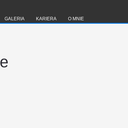
GALERIA
KARIERA
O MNIE
ie