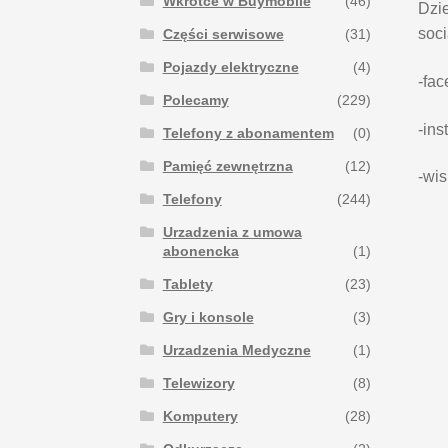
Wkrótce w Buymobile
(46)
Dzie
soci
Części serwisowe
(31)
Pojazdy elektryczne
(4)
-fa
Polecamy
(229)
-ins
Telefony z abonamentem
(0)
Pamięć zewnętrzna
(12)
-wi
Telefony
(244)
Urzadzenia z umowa
abonencka
(1)
Tablety
(23)
Gry i konsole
(3)
Urzadzenia Medyczne
(1)
Telewizory
(8)
Komputery
(28)