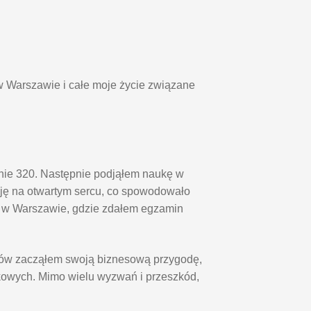
w Warszawie i całe moje życie związane
pnie 320. Następnie podjąłem naukę w
ę na otwartym sercu, co spowodowało
o w Warszawie, gdzie zdałem egzamin
diów zacząłem swoją biznesową przygodę,
kowych. Mimo wielu wyzwań i przeszkód,