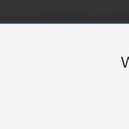
Radosław Lewick
W