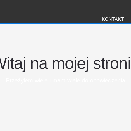
i
KONTAKT
itaj na mojej stron
Przeżyłem wiele i mam wiele do opowiedzenia