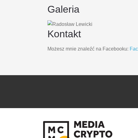
Galeria
Kontakt
Możesz mnie znaleźć na Facebooku:
Fa
PRZEJDŹ
PRZEJDŹ
DO
DO