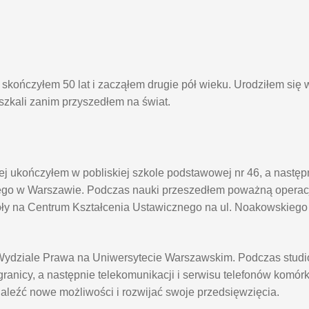
kończyłem 50 lat i zacząłem drugie pół wieku. Urodziłem się 
eszkali zanim przyszedłem na świat.
j ukończyłem w pobliskiej szkole podstawowej nr 46, a nastę
go w Warszawie. Podczas nauki przeszedłem poważną operacj
oły na Centrum Kształcenia Ustawicznego na ul. Noakowskieg
na Wydziale Prawa na Uniwersytecie Warszawskim. Podczas stu
anicy, a następnie telekomunikacji i serwisu telefonów komór
naleźć nowe możliwości i rozwijać swoje przedsięwzięcia.