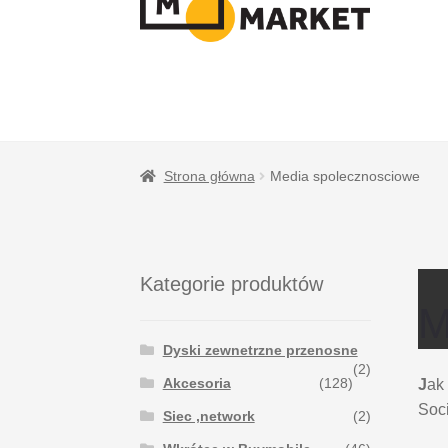
NAWIGACJI
TREŚCI
Strona główna
Media spolecznosciowe
Kategorie produktów
M
Dyski zewnetrzne przenosne
(2)
Akcesoria
(128)
J
ak
Soci
Siec ,network
(2)