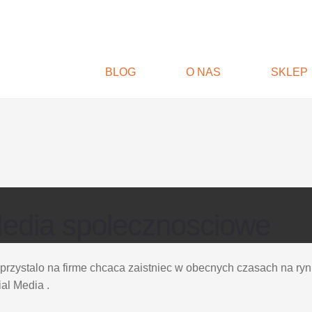
BLOG
O NAS
SKLEP
edia spolecznosciowe
 przystalo na firme chcaca zaistniec w obecnych czasach na r
al Media .