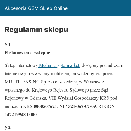
Akcesoria GSM Sklep Online
Regulamin sklepu
§ 1
Postanowienia wstępne
Sklep internetowy
Media -crypto-market
dostępny pod adresem
internetowym www.buy-mobile.eu, prowadzony jest przez
MULTILEASING Sp. z o.o. z siedzibą w Warszawie ,
wpisanego do Krajowego Rejestru Sądowego przez Sąd
Rejonowy w Gdańsku, VIII Wydział Gospodarczy KRS pod
0000507621
521-367-07-09
numerem KRS
, NIP
, REGON
147219948-0000
§ 2