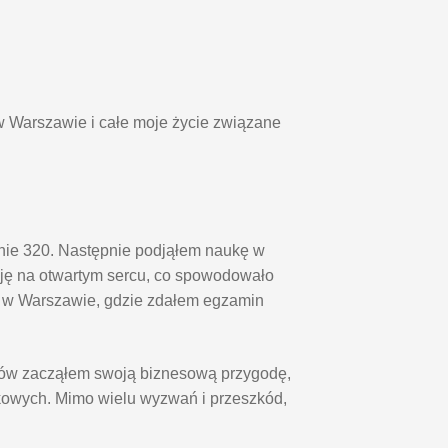
w Warszawie i całe moje życie związane
pnie 320. Następnie podjąłem naukę w
ę na otwartym sercu, co spowodowało
o w Warszawie, gdzie zdałem egzamin
diów zacząłem swoją biznesową przygodę,
kowych. Mimo wielu wyzwań i przeszkód,