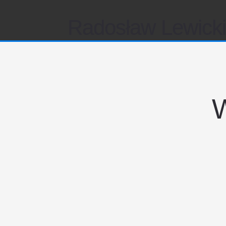
Radosław Lewick
W