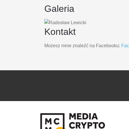
Galeria
Kontakt
Możesz mnie znaleźć na Facebooku:
Fa
PRZEJDŹ
PRZEJDŹ
DO
DO