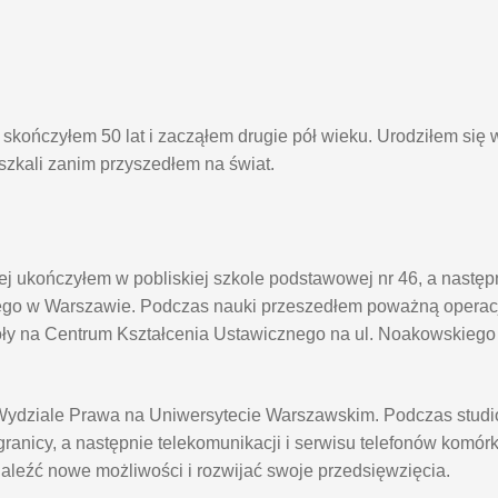
kończyłem 50 lat i zacząłem drugie pół wieku. Urodziłem się 
eszkali zanim przyszedłem na świat.
j ukończyłem w pobliskiej szkole podstawowej nr 46, a nastę
go w Warszawie. Podczas nauki przeszedłem poważną operacj
oły na Centrum Kształcenia Ustawicznego na ul. Noakowskieg
na Wydziale Prawa na Uniwersytecie Warszawskim. Podczas stu
anicy, a następnie telekomunikacji i serwisu telefonów komór
naleźć nowe możliwości i rozwijać swoje przedsięwzięcia.