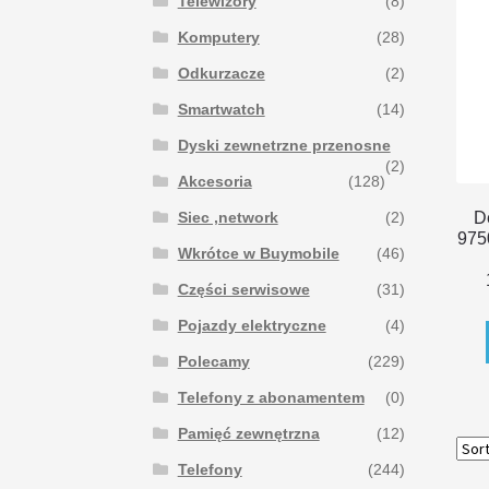
Telewizory
(8)
Komputery
(28)
Odkurzacze
(2)
Smartwatch
(14)
Dyski zewnetrzne przenosne
(2)
Akcesoria
(128)
Siec ,network
(2)
D
975
Wkrótce w Buymobile
(46)
Części serwisowe
(31)
Pojazdy elektryczne
(4)
Polecamy
(229)
Telefony z abonamentem
(0)
Pamięć zewnętrzna
(12)
Telefony
(244)