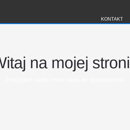
i
KONTAKT
itaj na mojej stron
Przeżyłem wiele i mam wiele do opowiedzenia