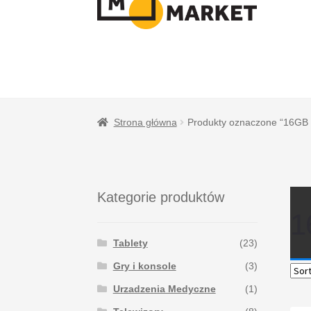
NAWIGACJI
TREŚCI
Strona główna
Produkty oznaczone “16GB
Kategorie produktów
1
Tablety
(23)
Gry i konsole
(3)
Urzadzenia Medyczne
(1)