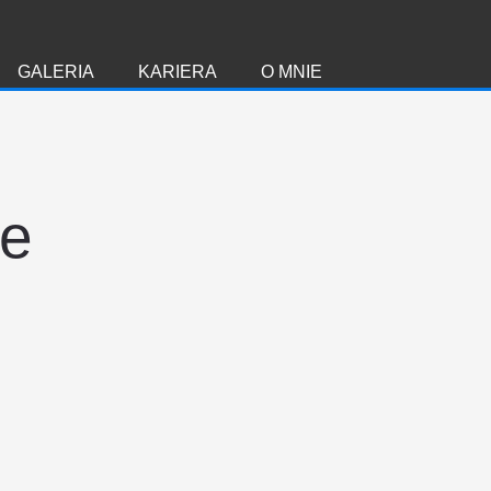
GALERIA
KARIERA
O MNIE
ie