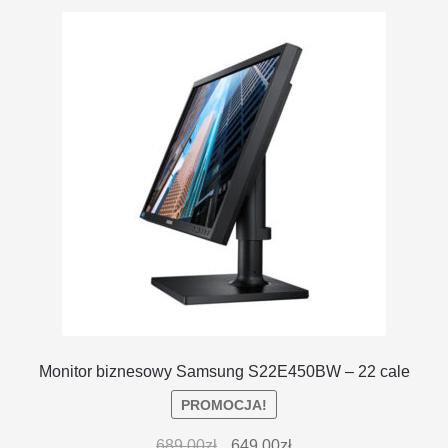
DOSTAWA I ZWROTY
POLITYKA PRYWATNOŚCI
REGULAMIN SKLEPU
Monitor biznesowy Samsung S22E450BW – 22 cale
PROMOCJA!
689.00
zł
649.00
zł