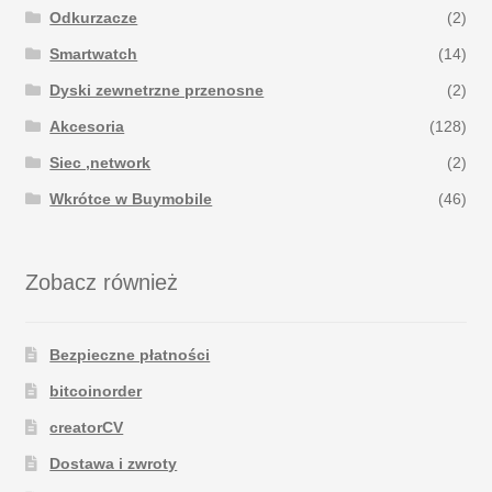
Odkurzacze
(2)
Smartwatch
(14)
Dyski zewnetrzne przenosne
(2)
Akcesoria
(128)
Siec ,network
(2)
Wkrótce w Buymobile
(46)
Zobacz również
Bezpieczne płatności
bitcoinorder
creatorCV
Dostawa i zwroty