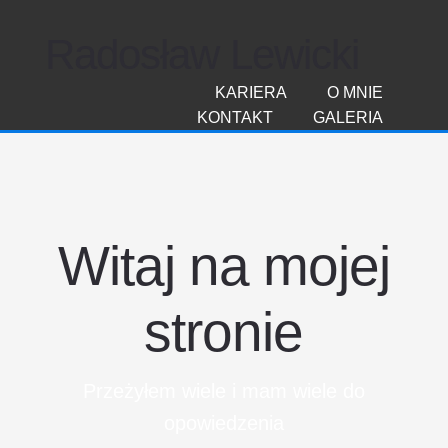
Radosław Lewicki
KARIERA
O MNIE
KONTAKT
GALERIA
Witaj na mojej
stronie
Przeżyłem wiele i mam wiele do
opowiedzenia