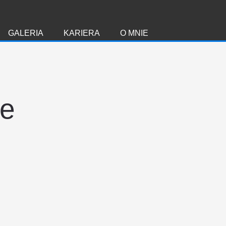
GALERIA
KARIERA
O MNIE
ie