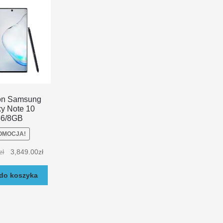
on Samsung
y Note 10
56/8GB
OMOCJA!
zł
3,849.00
zł
do koszyka