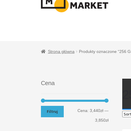
NAWIGACJI
TREŚCI
Strona główna
Produkty oznaczone “256 G
Cena
2
Cena:
3,440zł
—
Filtruj
3,850zł