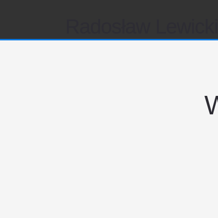
Radosław Lewick
W