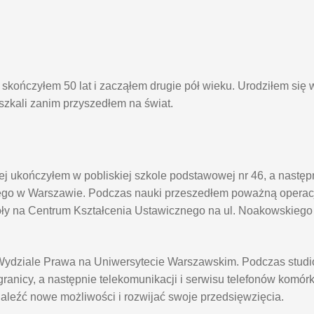
kończyłem 50 lat i zacząłem drugie pół wieku. Urodziłem się 
eszkali zanim przyszedłem na świat.
j ukończyłem w pobliskiej szkole podstawowej nr 46, a nastę
go w Warszawie. Podczas nauki przeszedłem poważną operacj
oły na Centrum Kształcenia Ustawicznego na ul. Noakowskieg
na Wydziale Prawa na Uniwersytecie Warszawskim. Podczas stu
anicy, a następnie telekomunikacji i serwisu telefonów komór
naleźć nowe możliwości i rozwijać swoje przedsięwzięcia.