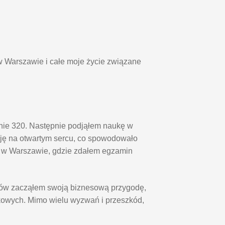
w Warszawie i całe moje życie związane
pnie 320. Następnie podjąłem naukę w
ę na otwartym sercu, co spowodowało
o w Warszawie, gdzie zdałem egzamin
diów zacząłem swoją biznesową przygodę,
kowych. Mimo wielu wyzwań i przeszkód,