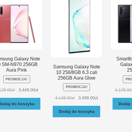
msung Galaxy Note
Smartf
0 SM-N970 256GB
Galax
Samsung Galaxy Note
Aura Pink
2
10 256/8GB 6.3 cali
256GB Aura Glow
PROMOCJA!
PR
PROMOCJA!
129.00
zł
3,449.00
zł
4,129.00
4,149.00
zł
3,499.00
zł
Dodaj do koszyka
Dodaj 
Dodaj do koszyka