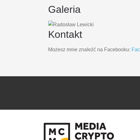
Galeria
Kontakt
Możesz mnie znaleźć na Facebooku:
Fa
PRZEJDŹ
PRZEJDŹ
DO
DO