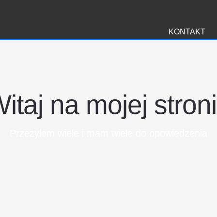
i
KONTAKT
itaj na mojej stron
Przeżyłem wiele i mam wiele do opowiedzenia