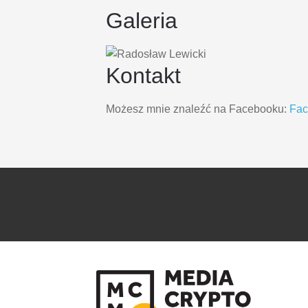
Galeria
Kontakt
Możesz mnie znaleźć na Facebooku:
Fa
PRZEJDŹ
PRZEJDŹ
DO
DO