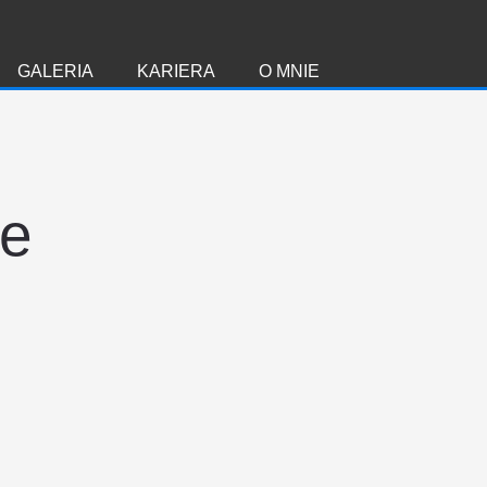
GALERIA
KARIERA
O MNIE
ie