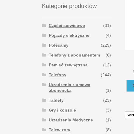
Kategorie produktów
Części serwisowe
(31)
Pojazdy elektryczne
(4)
Polecamy
(229)
Telefony z abonamentem
(0)
Pamięć zewnętrzna
(12)
Telefony
(244)
Urzadzenia z umowa
abonencka
(1)
Tablety
(23)
Gry i konsole
(3)
Urzadzenia Medyczne
(1)
Telewizory
(8)