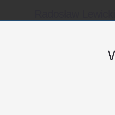
Radosław Lewick
W