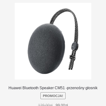
DOSTAWA I ZWROTY
POLITYKA PRYWATNOŚCI
REGULAMIN SKLEPU
Huawei Bluetooth Speaker CM51 -przenośny głosnik
PROMOCJA!
129.00
zł
99.00
zł