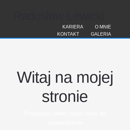
Radosław Lewicki
KARIERA
O MNIE
KONTAKT
GALERIA
Witaj na mojej
stronie
Przeżyłem wiele i mam wiele do
opowiedzenia