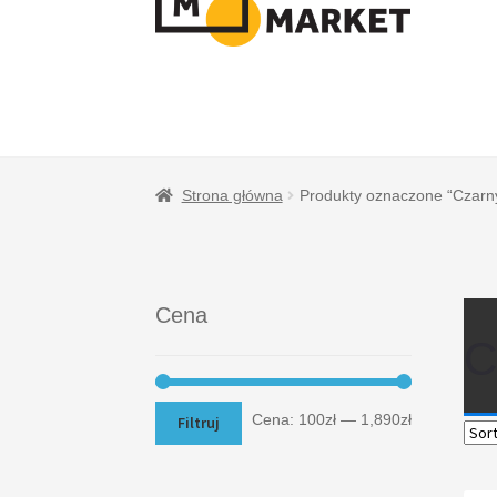
NAWIGACJI
TREŚCI
Strona główna
Produkty oznaczone “Czarn
Cena
C
Cena:
100zł
—
1,890zł
Filtruj