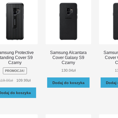
amsung Protective
Samsung Alcantara
Samsun
tanding Cover S9
Cover Galaxy S9
Cover 
Czarny
Czarny
C
130.04
zł
1
PROMOCJA!
119.00
zł
109.99
zł
Dodaj do koszyka
Dodaj 
Dodaj do koszyka