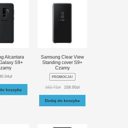
g Alcantara
Samsung Clear View
Galaxy S9+
Standing cover S9+
zarny
Czarny
30.04
zł
PROMOCJA!
162.72
zł
158.00
zł
do koszyka
Dodaj do koszyka