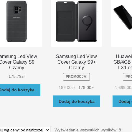
amsung Led View
Samsung Led View
Huawei 
Cover Galaxy S9
Cover Galaxy S9+
GB/4GB 
Czarny
Czarny
LX1 o
175.79
zł
PROMOCJA!
PR
189.00
zł
179.00
zł
1,699.00
Dodaj do koszyka
Dodaj do koszyka
Dodaj 
Wyświetlanie wszystkich wyników: 8