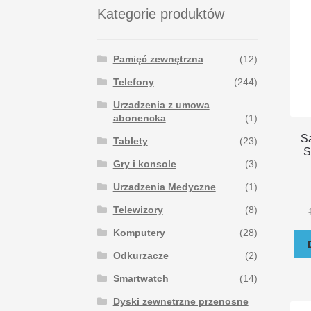
Kategorie produktów
Pamięć zewnętrzna
(12)
Telefony
(244)
Urzadzenia z umowa
abonencka
(1)
S
Tablety
(23)
S
Gry i konsole
(3)
Urzadzenia Medyczne
(1)
Telewizory
(8)
Komputery
(28)
Odkurzacze
(2)
Smartwatch
(14)
Dyski zewnetrzne przenosne