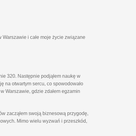
w Warszawie i całe moje życie związane
pnie 320. Następnie podjąłem naukę w
ę na otwartym sercu, co spowodowało
o w Warszawie, gdzie zdałem egzamin
diów zacząłem swoją biznesową przygodę,
kowych. Mimo wielu wyzwań i przeszkód,