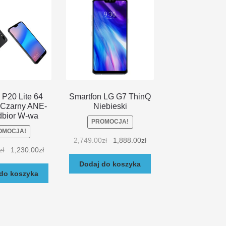
P20 Lite 64
Smartfon LG G7 ThinQ
Czarny ANE-
Niebieski
dbior W-wa
PROMOCJA!
OMOCJA!
2,749.00
zł
1,888.00
zł
zł
1,230.00
zł
Dodaj do koszyka
do koszyka