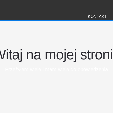
i
KONTAKT
itaj na mojej stron
Przeżyłem wiele i mam wiele do opowiedzenia