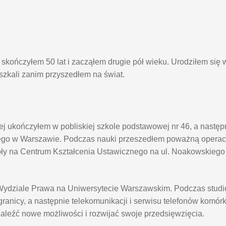
kończyłem 50 lat i zacząłem drugie pół wieku. Urodziłem się 
eszkali zanim przyszedłem na świat.
j ukończyłem w pobliskiej szkole podstawowej nr 46, a nastę
go w Warszawie. Podczas nauki przeszedłem poważną operacj
oły na Centrum Kształcenia Ustawicznego na ul. Noakowskieg
na Wydziale Prawa na Uniwersytecie Warszawskim. Podczas stu
anicy, a następnie telekomunikacji i serwisu telefonów komór
naleźć nowe możliwości i rozwijać swoje przedsięwzięcia.