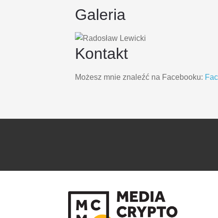
Galeria
Kontakt
Możesz mnie znaleźć na Facebooku:
Fa
PRZEJDŹ
PRZEJDŹ
DO
DO