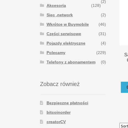
(2)
Akcesoria
(128)
Siec ,network
(2)
Wkrótce w Buymobile
(46)
Części serwisowe
(31)
Pojazdy elektryczne
(4)
Polecamy
(229)
S
Telefony z abonamentem
(0)
Zobacz również
Bezpieczne płatności
bitcoinorder
creatorCV