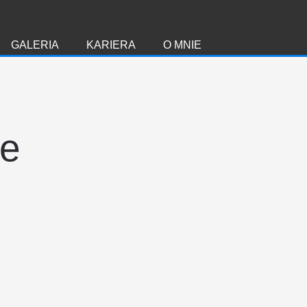
GALERIA
KARIERA
O MNIE
ie