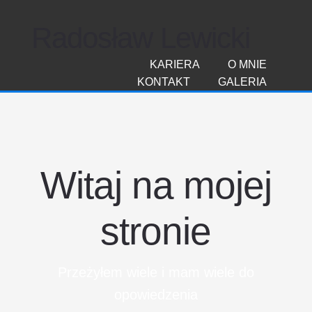
Radosław Lewicki
KARIERA
O MNIE
KONTAKT
GALERIA
Witaj na mojej
stronie
Przeżyłem wiele i mam wiele do
opowiedzenia