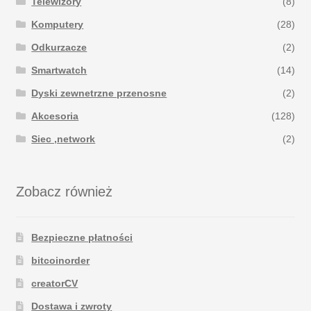
Telewizory
(8)
Komputery
(28)
Odkurzacze
(2)
Smartwatch
(14)
Dyski zewnetrzne przenosne
(2)
Akcesoria
(128)
Siec ,network
(2)
Zobacz również
Bezpieczne płatności
bitcoinorder
creatorCV
Dostawa i zwroty