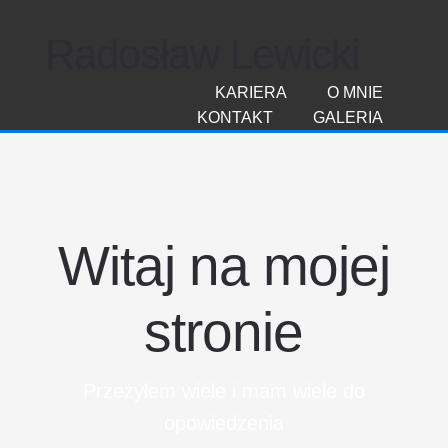
Radosław Lewicki
KARIERA
O MNIE
KONTAKT
GALERIA
Witaj na mojej
stronie
Przeżyłem wiele i mam wiele do
opowiedzenia