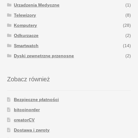
Urzadzenia Medyczne
(1)
Telewizory
(8)
Komputery
(28)
Odkurzacze
(2)
Smartwatch
(14)
Dyski zewnetrzne przenosne
(2)
Zobacz również
Bezpieczne płatności
bitcoinorder
creatorCV
Dostawa i zwroty