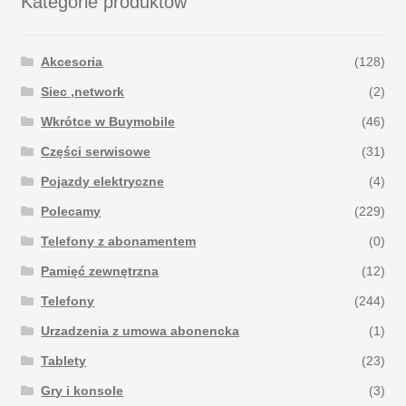
Kategorie produktów
Akcesoria
(128)
Siec ,network
(2)
Wkrótce w Buymobile
(46)
Części serwisowe
(31)
Pojazdy elektryczne
(4)
Polecamy
(229)
Telefony z abonamentem
(0)
Pamięć zewnętrzna
(12)
Telefony
(244)
Urzadzenia z umowa abonencka
(1)
Tablety
(23)
Gry i konsole
(3)