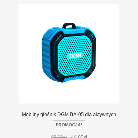
DOSTAWA I ZWROTY
POLITYKA PRYWATNOŚCI
REGULAMIN SKLEPU
Mobilny głośnik DGM BA-05 dla aktywnych
PROMOCJA!
45.00
zł
44.00
zł