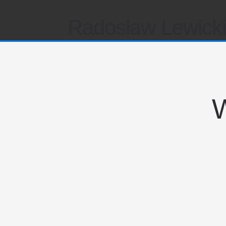
Radosław Lewick
W