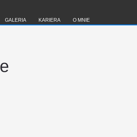
GALERIA
KARIERA
O MNIE
ie