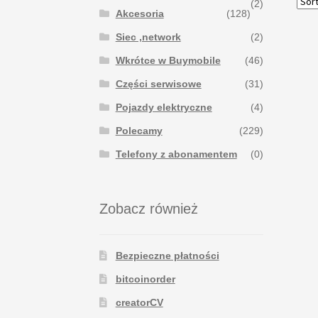
(2)
Akcesoria
(128)
Siec ,network
(2)
Wkrótce w Buymobile
(46)
Części serwisowe
(31)
Pojazdy elektryczne
(4)
Polecamy
(229)
Telefony z abonamentem
(0)
Zobacz również
Bezpieczne płatności
bitcoinorder
creatorCV