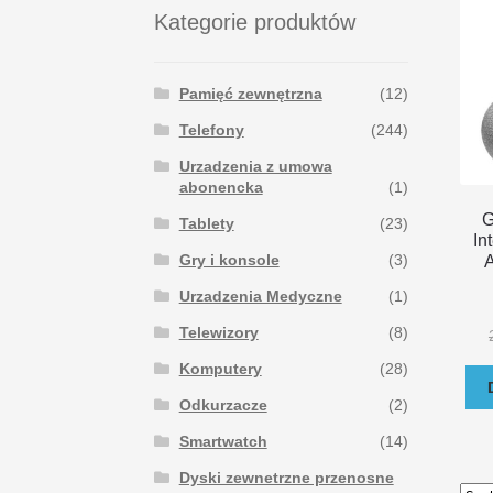
Kategorie produktów
Pamięć zewnętrzna
(12)
Telefony
(244)
Urzadzenia z umowa
abonencka
(1)
G
Tablety
(23)
In
Gry i konsole
(3)
Urzadzenia Medyczne
(1)
Telewizory
(8)
Komputery
(28)
Odkurzacze
(2)
Smartwatch
(14)
Dyski zewnetrzne przenosne