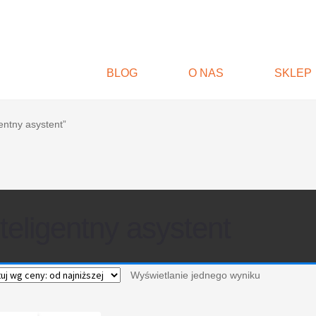
BLOG
O NAS
SKLEP
entny asystent”
nteligentny asystent
Wyświetlanie jednego wyniku