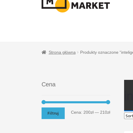
NAWIGACJI
TREŚCI
Strona główna
Produkty oznaczone “intelig
Cena
i
Cena:
200zł
—
210zł
Filtruj