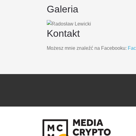
Galeria
Kontakt
Możesz mnie znaleźć na Facebooku:
Fa
PRZEJDŹ
PRZEJDŹ
DO
DO