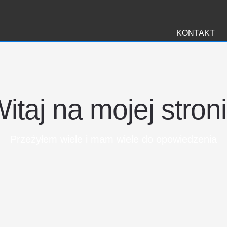
i
KONTAKT
itaj na mojej stron
Przeżyłem wiele i mam wiele do opowiedzenia