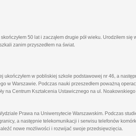
kończyłem 50 lat i zacząłem drugie pół wieku. Urodziłem się 
eszkali zanim przyszedłem na świat.
j ukończyłem w pobliskiej szkole podstawowej nr 46, a nastę
go w Warszawie. Podczas nauki przeszedłem poważną operacj
oły na Centrum Kształcenia Ustawicznego na ul. Noakowskieg
na Wydziale Prawa na Uniwersytecie Warszawskim. Podczas stu
anicy, a następnie telekomunikacji i serwisu telefonów komór
naleźć nowe możliwości i rozwijać swoje przedsięwzięcia.