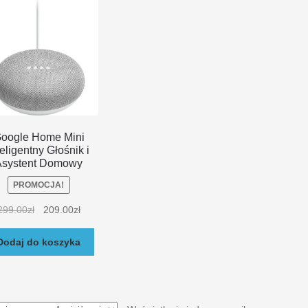
oogle Home Mini
teligentny Głośnik i
Asystent Domowy
PROMOCJA!
299.00
zł
209.00
zł
Dodaj do koszyka