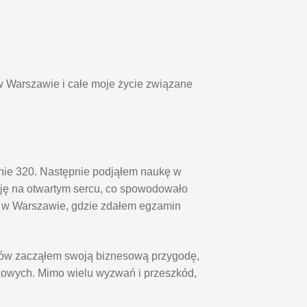
w Warszawie i całe moje życie związane
pnie 320. Następnie podjąłem naukę w
ę na otwartym sercu, co spowodowało
o w Warszawie, gdzie zdałem egzamin
diów zacząłem swoją biznesową przygodę,
kowych. Mimo wielu wyzwań i przeszkód,