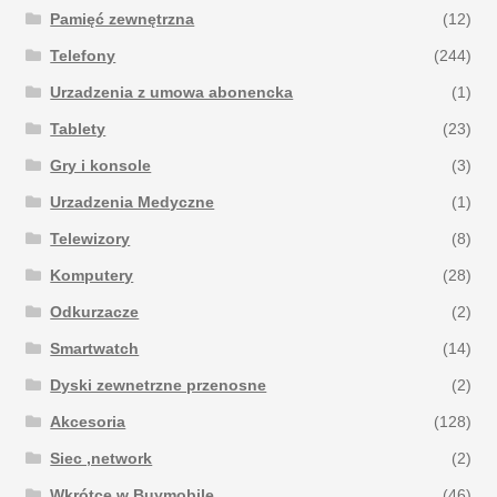
Pamięć zewnętrzna
(12)
Telefony
(244)
Urzadzenia z umowa abonencka
(1)
Tablety
(23)
Gry i konsole
(3)
Urzadzenia Medyczne
(1)
Telewizory
(8)
Komputery
(28)
Odkurzacze
(2)
Smartwatch
(14)
Dyski zewnetrzne przenosne
(2)
Akcesoria
(128)
Siec ,network
(2)
Wkrótce w Buymobile
(46)