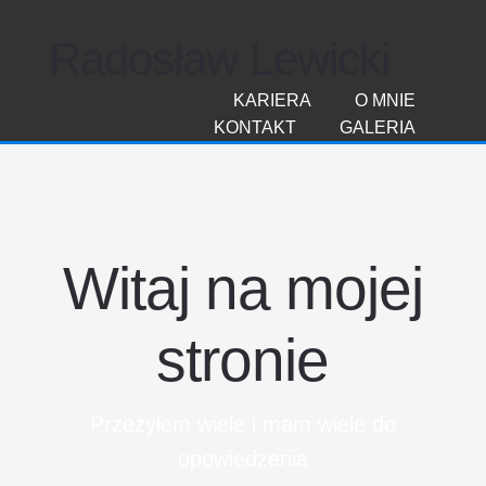
Radosław Lewicki
KARIERA
O MNIE
KONTAKT
GALERIA
Witaj na mojej
stronie
Przeżyłem wiele i mam wiele do
opowiedzenia