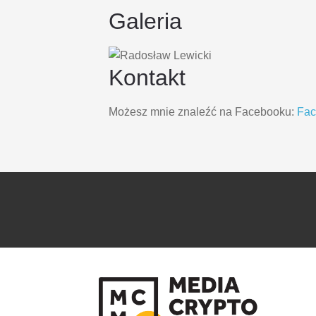
Galeria
Kontakt
Możesz mnie znaleźć na Facebooku:
Fa
PRZEJDŹ
PRZEJDŹ
DO
DO