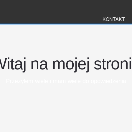
i
KONTAKT
itaj na mojej stron
Przeżyłem wiele i mam wiele do opowiedzenia