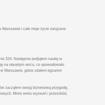
w Warszawie i całe moje życie związane
pnie 320. Następnie podjąłem naukę w
ę na otwartym sercu, co spowodowało
o w Warszawie, gdzie zdałem egzamin
diów zacząłem swoją biznesową przygodę,
kowych. Mimo wielu wyzwań i przeszkód,