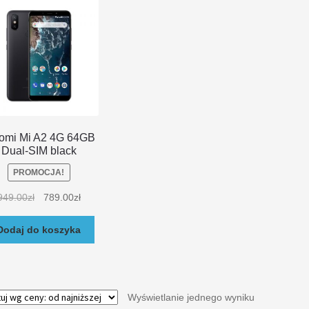
omi Mi A2 4G 64GB
Dual-SIM black
PROMOCJA!
949.00
zł
789.00
zł
Dodaj do koszyka
Wyświetlanie jednego wyniku