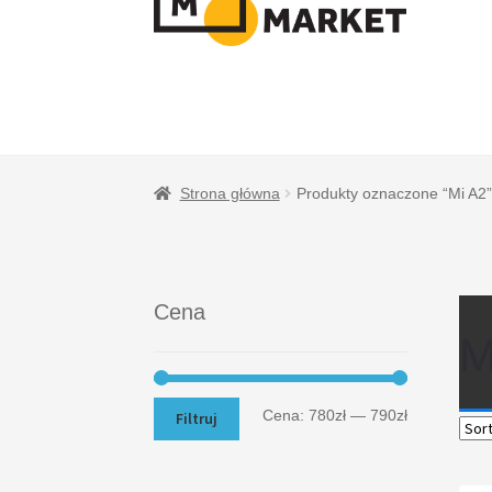
NAWIGACJI
TREŚCI
Strona główna
Produkty oznaczone “Mi A2”
Cena
M
Cena:
780zł
—
790zł
Filtruj