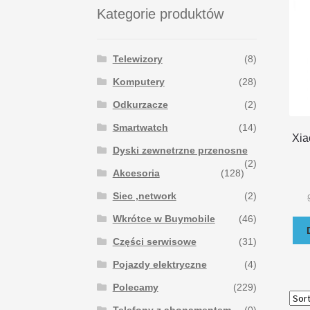
Kategorie produktów
Telewizory
(8)
Komputery
(28)
Odkurzacze
(2)
Smartwatch
(14)
Xia
Dyski zewnetrzne przenosne
(2)
Akcesoria
(128)
Siec ,network
(2)
Wkrótce w Buymobile
(46)
Części serwisowe
(31)
Pojazdy elektryczne
(4)
Polecamy
(229)