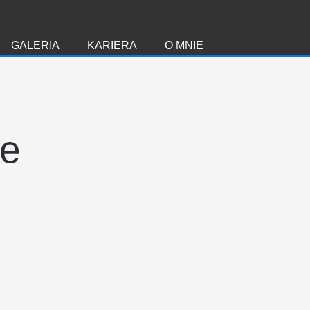
GALERIA
KARIERA
O MNIE
ie