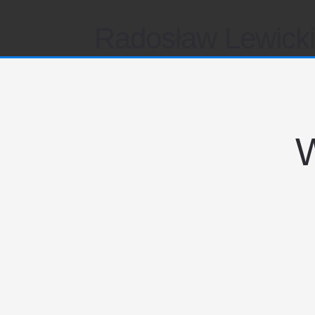
Radosław Lewick
W