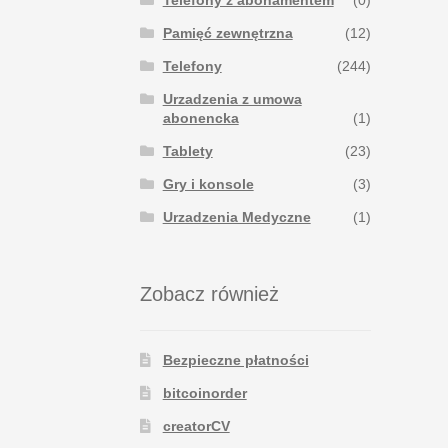
Telefony z abonamentem
(0)
Pamięć zewnętrzna
(12)
Telefony
(244)
Urzadzenia z umowa
abonencka
(1)
Tablety
(23)
Gry i konsole
(3)
Urzadzenia Medyczne
(1)
Zobacz również
Bezpieczne płatności
bitcoinorder
creatorCV