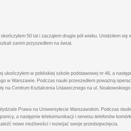
kończyłem 50 lat i zacząłem drugie pół wieku. Urodziłem się 
eszkali zanim przyszedłem na świat.
j ukończyłem w pobliskiej szkole podstawowej nr 46, a nastę
go w Warszawie. Podczas nauki przeszedłem poważną operacj
oły na Centrum Kształcenia Ustawicznego na ul. Noakowskieg
na Wydziale Prawa na Uniwersytecie Warszawskim. Podczas stu
anicy, a następnie telekomunikacji i serwisu telefonów komór
naleźć nowe możliwości i rozwijać swoje przedsięwzięcia.