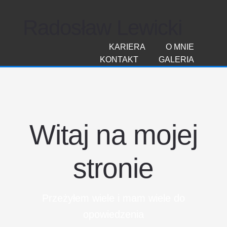
Radosław Lewicki
KARIERA
O MNIE
KONTAKT
GALERIA
Witaj na mojej
stronie
Przeżyłem wiele i mam wiele do
opowiedzenia