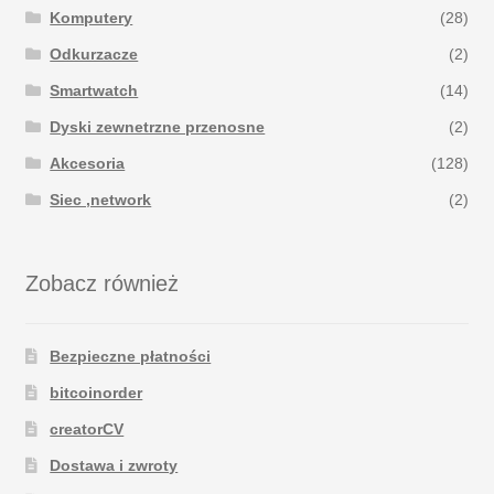
Komputery
(28)
Odkurzacze
(2)
Smartwatch
(14)
Dyski zewnetrzne przenosne
(2)
Akcesoria
(128)
Siec ,network
(2)
Zobacz również
Bezpieczne płatności
bitcoinorder
creatorCV
Dostawa i zwroty