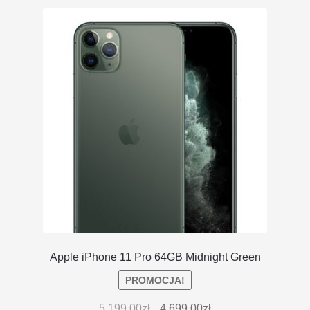
DOSTAWA I ZWROTY
POLITYKA PRYWATNOŚCI
REGULAMIN SKLEPU
Apple iPhone 11 Pro 64GB Midnight Green
PROMOCJA!
5,199.00
zł
4,699.00
zł