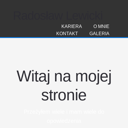
Radosław Lewicki
KARIERA
O MNIE
KONTAKT
GALERIA
Witaj na mojej
stronie
Przeżyłem wiele i mam wiele do
opowiedzenia