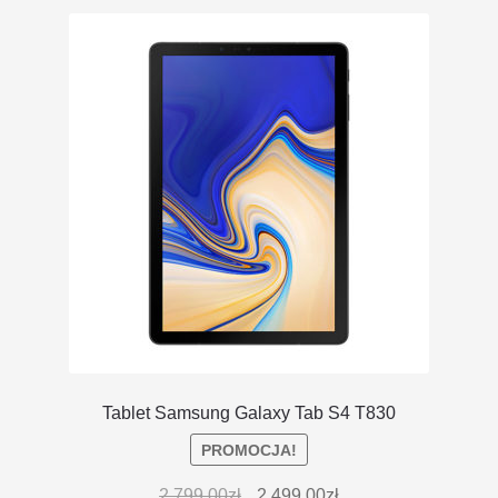
DOSTAWA I ZWROTY
POLITYKA PRYWATNOŚCI
REGULAMIN SKLEPU
Tablet Samsung Galaxy Tab S4 T830
PROMOCJA!
2,799.00
zł
2,499.00
zł