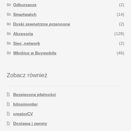
Odkurzacze
(2)
Smartwatch
(14)
Dyski zewnetrzne przenosne
(2)
Akcesoria
(128)
Siec ,network
(2)
Wkrótce w Buymobile
(46)
Zobacz również
Bezpieczne płatności
bitcoinorder
creatorCV
Dostawa i zwroty