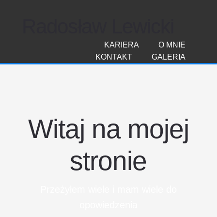
Radosław Lewicki
KARIERA
O MNIE
KONTAKT
GALERIA
Witaj na mojej
stronie
Przeżyłem wiele i mam wiele do
opowiedzenia