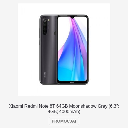
DOSTAWA I ZWROTY
POLITYKA PRYWATNOŚCI
REGULAMIN SKLEPU
Xiaomi Redmi Note 8T 64GB Moonshadow Gray (6,3″;
4GB; 4000mAh)
PROMOCJA!