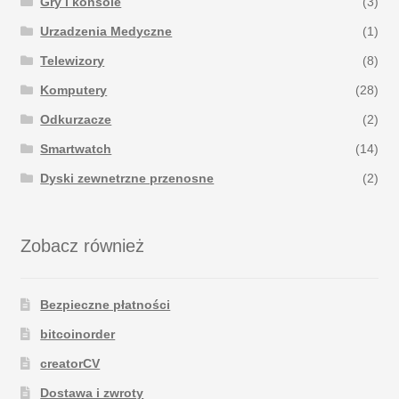
Gry i konsole
(3)
Urzadzenia Medyczne
(1)
Telewizory
(8)
Komputery
(28)
Odkurzacze
(2)
Smartwatch
(14)
Dyski zewnetrzne przenosne
(2)
Zobacz również
Bezpieczne płatności
bitcoinorder
creatorCV
Dostawa i zwroty