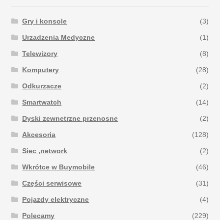
Gry i konsole
(3)
Urzadzenia Medyczne
(1)
Telewizory
(8)
Komputery
(28)
Odkurzacze
(2)
Smartwatch
(14)
Dyski zewnetrzne przenosne
(2)
Akcesoria
(128)
Siec ,network
(2)
Wkrótce w Buymobile
(46)
Części serwisowe
(31)
Pojazdy elektryczne
(4)
Polecamy
(229)