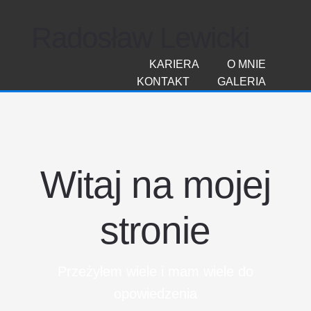
Radosław Lewicki
KARIERA
O MNIE
KONTAKT
GALERIA
Witaj na mojej
stronie
Przeżyłem wiele i mam wiele do
opowiedzenia