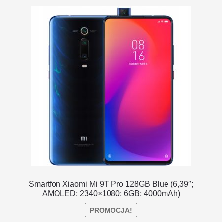
DOSTAWA I ZWROTY
POLITYKA PRYWATNOŚCI
REGULAMIN SKLEPU
Smartfon Xiaomi Mi 9T Pro 128GB Blue (6,39″;
AMOLED; 2340×1080; 6GB; 4000mAh)
PROMOCJA!