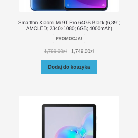
Smartfon Xiaomi Mi 9T Pro 64GB Black (6,39″;
AMOLED; 2340×1080; 6GB; 4000mAh)
PROMOCJA!
1,799.00
zł
1,749.00
zł
Dodaj do koszyka