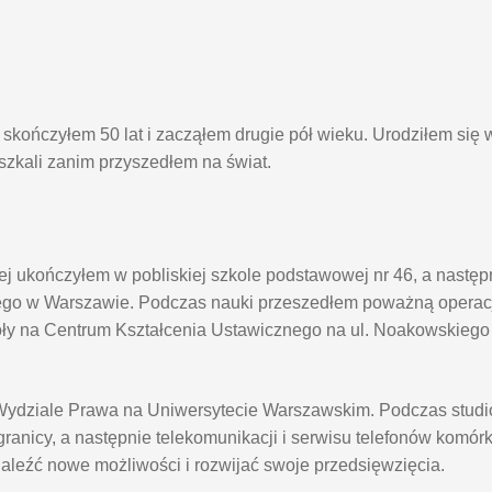
kończyłem 50 lat i zacząłem drugie pół wieku. Urodziłem się 
eszkali zanim przyszedłem na świat.
j ukończyłem w pobliskiej szkole podstawowej nr 46, a nastę
go w Warszawie. Podczas nauki przeszedłem poważną operacj
oły na Centrum Kształcenia Ustawicznego na ul. Noakowskieg
na Wydziale Prawa na Uniwersytecie Warszawskim. Podczas stu
anicy, a następnie telekomunikacji i serwisu telefonów komór
naleźć nowe możliwości i rozwijać swoje przedsięwzięcia.