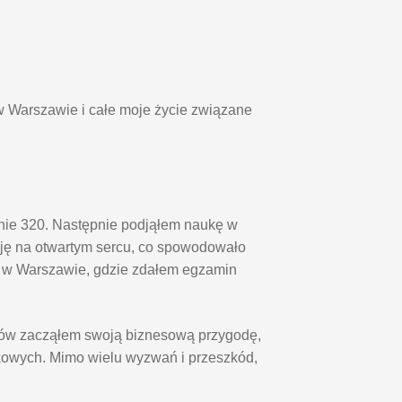
w Warszawie i całe moje życie związane
pnie 320. Następnie podjąłem naukę w
ę na otwartym sercu, co spowodowało
o w Warszawie, gdzie zdałem egzamin
diów zacząłem swoją biznesową przygodę,
kowych. Mimo wielu wyzwań i przeszkód,