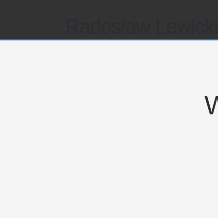
Radosław Lewick
W