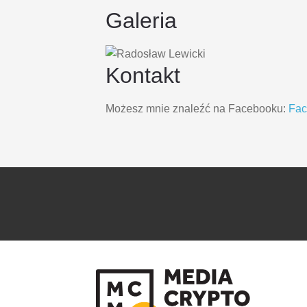
Galeria
Kontakt
Możesz mnie znaleźć na Facebooku:
Fa
PRZEJDŹ
PRZEJDŹ
DO
DO