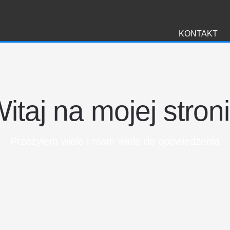
i
KONTAKT
itaj na mojej stron
Przeżyłem wiele i mam wiele do opowiedzenia