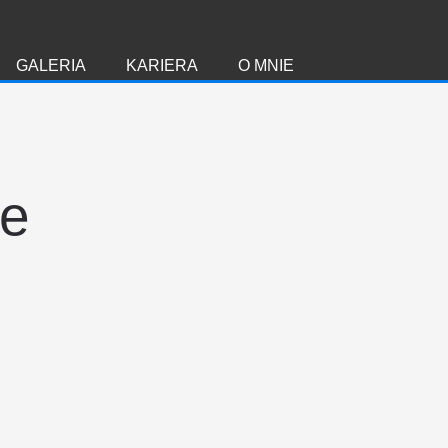
GALERIA
KARIERA
O MNIE
ie