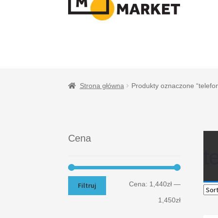
NAWIGACJI
TREŚCI
Strona główna
Produkty oznaczone “telef
Cena
t
Cena:
1,440zł
—
Filtruj
1,450zł