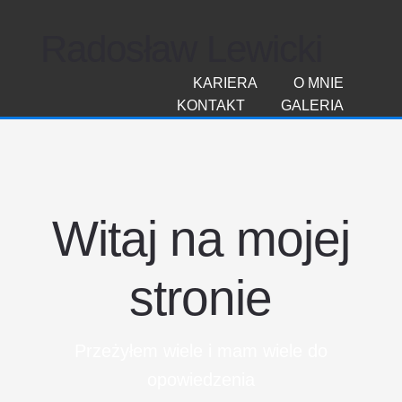
Radosław Lewicki
KARIERA
O MNIE
KONTAKT
GALERIA
Witaj na mojej
stronie
Przeżyłem wiele i mam wiele do
opowiedzenia