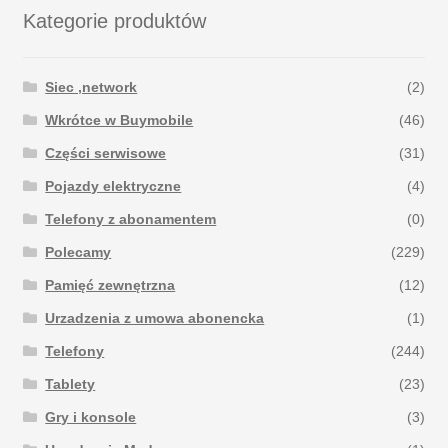
Kategorie produktów
Siec ,network
(2)
Wkrótce w Buymobile
(46)
Części serwisowe
(31)
Pojazdy elektryczne
(4)
Telefony z abonamentem
(0)
Polecamy
(229)
Pamięć zewnętrzna
(12)
Urzadzenia z umowa abonencka
(1)
Telefony
(244)
Tablety
(23)
Gry i konsole
(3)