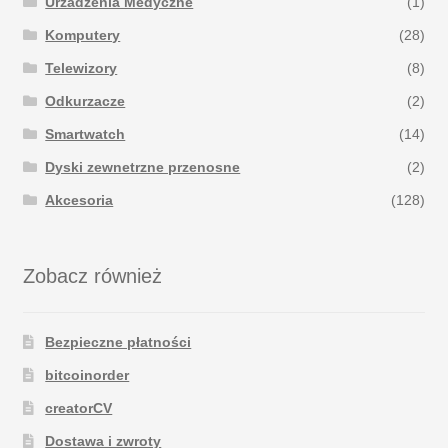
Urzadzenia Medyczne
(1)
Komputery
(28)
Telewizory
(8)
Odkurzacze
(2)
Smartwatch
(14)
Dyski zewnetrzne przenosne
(2)
Akcesoria
(128)
Zobacz również
Bezpieczne płatności
bitcoinorder
creatorCV
Dostawa i zwroty