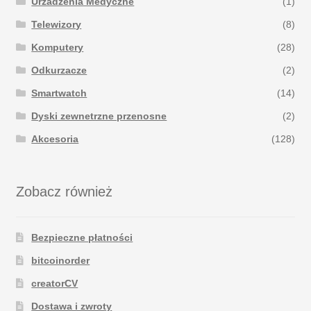
Urzadzenia Medyczne
(1)
Telewizory
(8)
Komputery
(28)
Odkurzacze
(2)
Smartwatch
(14)
Dyski zewnetrzne przenosne
(2)
Akcesoria
(128)
Zobacz również
Bezpieczne płatności
bitcoinorder
creatorCV
Dostawa i zwroty