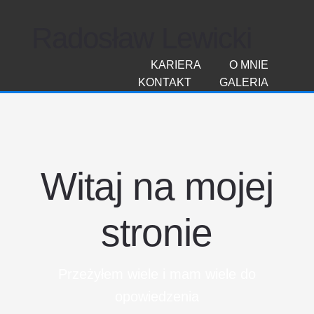
Radosław Lewicki
KARIERA
O MNIE
KONTAKT
GALERIA
Witaj na mojej
stronie
Przeżyłem wiele i mam wiele do
opowiedzenia