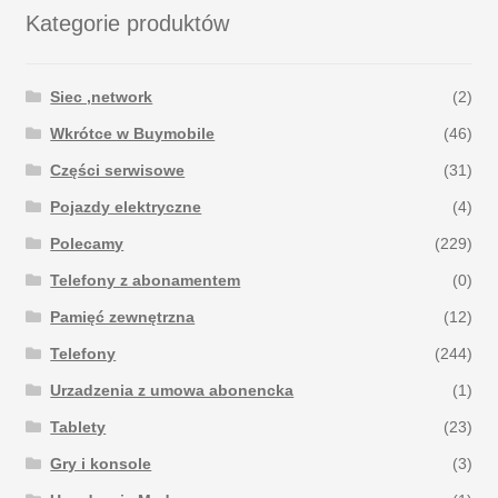
Kategorie produktów
Siec ,network
(2)
Wkrótce w Buymobile
(46)
Części serwisowe
(31)
Pojazdy elektryczne
(4)
Polecamy
(229)
Telefony z abonamentem
(0)
Pamięć zewnętrzna
(12)
Telefony
(244)
Urzadzenia z umowa abonencka
(1)
Tablety
(23)
Gry i konsole
(3)