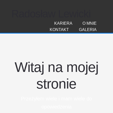
Radosław Lewicki
KARIERA
O MNIE
KONTAKT
GALERIA
Witaj na mojej
stronie
Przeżyłem wiele i mam wiele do
opowiedzenia