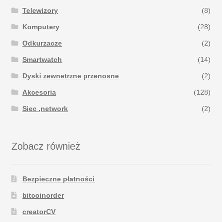
Telewizory
(8)
Komputery
(28)
Odkurzacze
(2)
Smartwatch
(14)
Dyski zewnetrzne przenosne
(2)
Akcesoria
(128)
Siec ,network
(2)
Zobacz również
Bezpieczne płatności
bitcoinorder
creatorCV