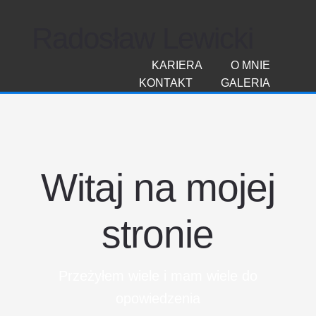
Radosław Lewicki
KARIERA
O MNIE
KONTAKT
GALERIA
Witaj na mojej
stronie
Przeżyłem wiele i mam wiele do
opowiedzenia