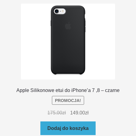
DOSTAWA I ZWROTY
POLITYKA PRYWATNOŚCI
REGULAMIN SKLEPU
Apple Silikonowe etui do iPhone’a 7 ,8 – czarne
PROMOCJA!
175.00
zł
149.00
zł
Dodaj do koszyka