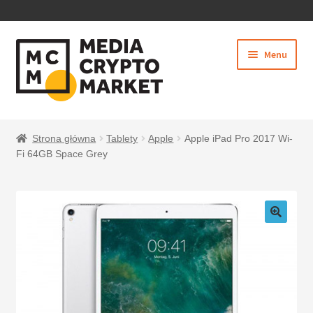
PRZEJDŹ
PRZEJDŹ
Menu
DO
DO
NAWIGACJI
TREŚCI
Rozwiń
SKLEP
menu
Strona główna
Tablety
Apple
Apple iPad Pro 2017 Wi-
potom
Fi 64GB Space Grey
BEZPIECZNE PŁATNOŚCI
O NAS