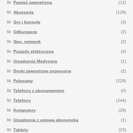
Pamięć zewnętrzna
(12)
Akcesoria
(128)
Gry i konsole
(3)
Odkurzacze
(2)
Siec ,network
(2)
Pojazdy elektryczne
(4)
Urzadzenia Medyczne
(1)
Dyski zewnetrzne przenosne
(2)
Polecamy
(229)
Telefony z abonamentem
(0)
Telefony
(244)
Komputery
(28)
Urzadzenia z umowa abonencka
(1)
Tablety
(23)