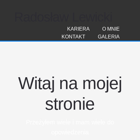
Radosław Lewicki
KARIERA
O MNIE
KONTAKT
GALERIA
Witaj na mojej
stronie
Przeżyłem wiele i mam wiele do
opowiedzenia