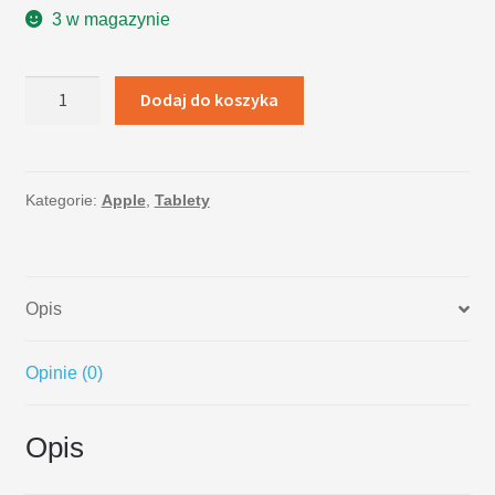
3 w magazynie
ilość
Dodaj do koszyka
Apple
iPad
Pro
2017
Kategorie:
Apple
,
Tablety
Wi-
Fi
64GB
Opis
Space
Grey
Opinie (0)
Opis