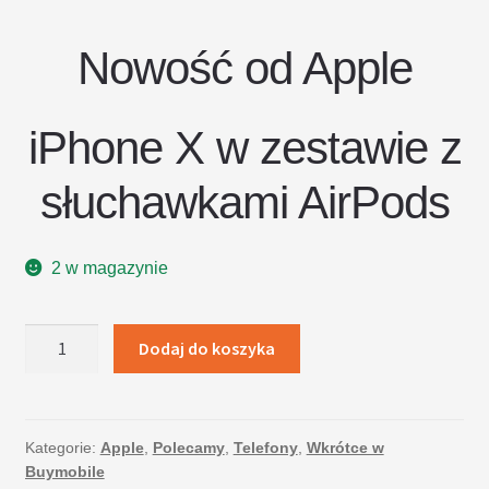
Nowość od Apple
iPhone X w zestawie z
słuchawkami AirPods
2 w magazynie
ilość
Dodaj do koszyka
Apple
iPhone
X
256GB
Kategorie:
Apple
,
Polecamy
,
Telefony
,
Wkrótce w
Buymobile
Space