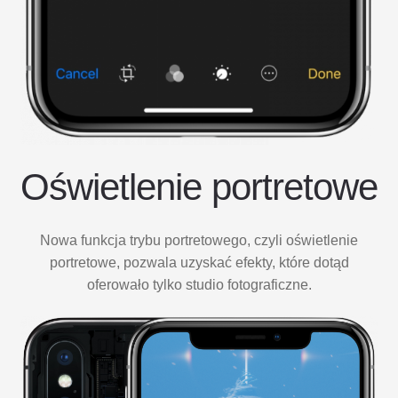
Oświetlenie portretowe
Nowa funkcja trybu portretowego, czyli oświetlenie
portretowe, pozwala uzyskać efekty, które dotąd
oferowało tylko studio fotograficzne.