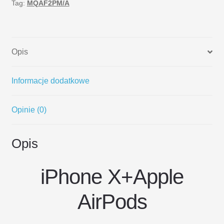
Tag:
MQAF2PM/A
Grey
+
Apple
AirPods
Opis
Informacje dodatkowe
Opinie (0)
Opis
iPhone X+Apple
AirPods