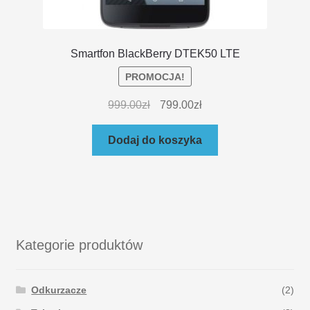
Smartfon BlackBerry DTEK50 LTE
PROMOCJA!
999.00
zł
799.00
zł
Dodaj do koszyka
Kategorie produktów
Odkurzacze
(2)