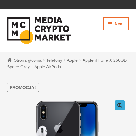
PRZEJDŹ
PRZEJDŹ
Menu
DO
DO
NAWIGACJI
TREŚCI
Rozwiń
SKLEP
menu
Strona główna
Telefony
Apple
Apple iPhone X 256GB
potom
Space Grey + Apple AirPods
PROMOCJA!
BEZPIECZNE PŁATNOŚCI
O NAS