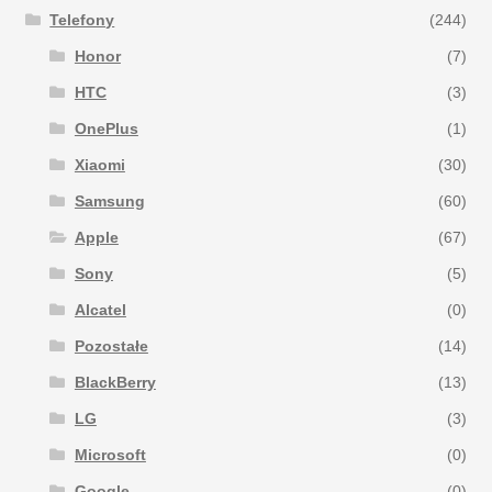
Telefony
(244)
Honor
(7)
HTC
(3)
OnePlus
(1)
Xiaomi
(30)
Samsung
(60)
Apple
(67)
Sony
(5)
Alcatel
(0)
Pozostałe
(14)
BlackBerry
(13)
LG
(3)
Microsoft
(0)
Google
(0)