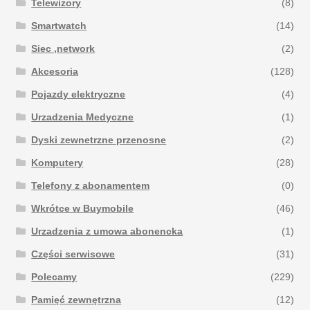
Telewizory
(8)
Smartwatch
(14)
Siec ,network
(2)
Akcesoria
(128)
Pojazdy elektryczne
(4)
Urzadzenia Medyczne
(1)
Dyski zewnetrzne przenosne
(2)
Komputery
(28)
Telefony z abonamentem
(0)
Wkrótce w Buymobile
(46)
Urzadzenia z umowa abonencka
(1)
Części serwisowe
(31)
Polecamy
(229)
Pamięć zewnętrzna
(12)