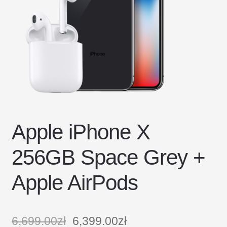
DOSTAWA I ZWROTY
POLITYKA PRYWATNOŚCI
REGULAMIN SKLEPU
Apple iPhone X
256GB Space Grey +
Apple AirPods
6,699.00
zł
6,399.00
zł