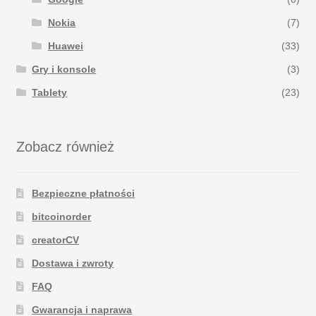
Nokia
(7)
Huawei
(33)
Gry i konsole
(3)
Tablety
(23)
Zobacz również
Bezpieczne płatności
bitcoinorder
creatorCV
Dostawa i zwroty
FAQ
Gwarancja i naprawa