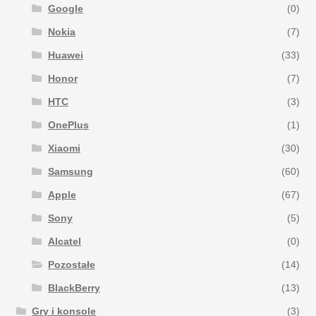
Google
(0)
Nokia
(7)
Huawei
(33)
Honor
(7)
HTC
(3)
OnePlus
(1)
Xiaomi
(30)
Samsung
(60)
Apple
(67)
Sony
(5)
Alcatel
(0)
Pozostałe
(14)
BlackBerry
(13)
Gry i konsole
(3)