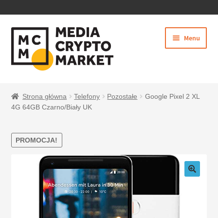
PRZEJDŹ
PRZEJDŹ
Menu
DO
DO
NAWIGACJI
TREŚCI
Rozwiń
SKLEP
menu
Strona główna
Telefony
Pozostałe
Google Pixel 2 XL
potom
4G 64GB Czarno/Biały UK
PROMOCJA!
BEZPIECZNE PŁATNOŚCI
O NAS