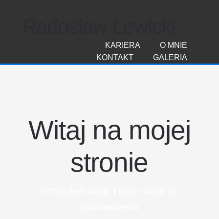
Radosław Lewicki
KARIERA
O MNIE
KONTAKT
GALERIA
Witaj na mojej
stronie
Przeżyłem wiele i mam wiele do
opowiedzenia