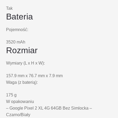
Tak
Bateria
Pojemność:
3520 mAh
Rozmiar
Wymiary (L x H x W):
157.9 mm x 76.7 mm x 7.9 mm
Waga (z baterią):
175 g
W opakowaniu
– Google Pixel 2 XL 4G 64GB Bez Simlocka –
Czarno/Biały