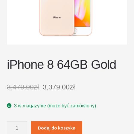
DOSTAWA I ZWROTY
POLITYKA PRYWATNOŚCI
REGULAMIN SKLEPU
iPhone 8 64GB Gold
3,479.00
zł
3,379.00
zł
3 w magazynie (może być zamówiony)
ilość
Dodaj do koszyka
iPhone