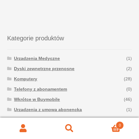
Kategorie produktów
Urzadzenia Medyczne
(1)
Dyski zewnetrzne przenosne
(2)
Komputery
(28)
Telefony z abonamentem
(0)
Wkrótce w Buymobile
(46)
Urzadzenia z umowa abonencka
(1)
Części serwisowe
(31)
0
Polecamy
(229)
Szukaj
Szukaj: