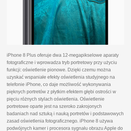
iPhone 8 Plus oferuje dwa 12-megapikselowe aparaty
fotograficzne i wprowadza tryb portretowy przy użyciu
funkcji: oświetlenie pionowe. Dzięki czemu można
uzyskać wspaniałe efekty oświetlenia studyjnego na
telefonie iPhone, co daje możliwość wykonywania
pięknych portretów z płytkim efektem głębi ostrości w
pięciu różnych stylach oświetlenia. Oświetlenie
portretowe oparte jest na szeroko zakrojonych
badaniach nad sztuką i nauką portretów i podstawowych
zasad oświetlenia fotograficznego. iPhone 8 używa
podwójnych kamer i procesora sygnału obrazu Apple do