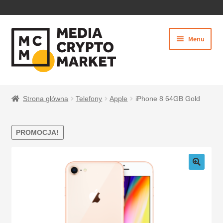
PRZEJDŹ
PRZEJDŹ
Menu
DO
DO
NAWIGACJI
TREŚCI
Rozwiń
SKLEP
menu
Strona główna
Telefony
Apple
iPhone 8 64GB Gold
potom
PROMOCJA!
BEZPIECZNE PŁATNOŚCI
O NAS