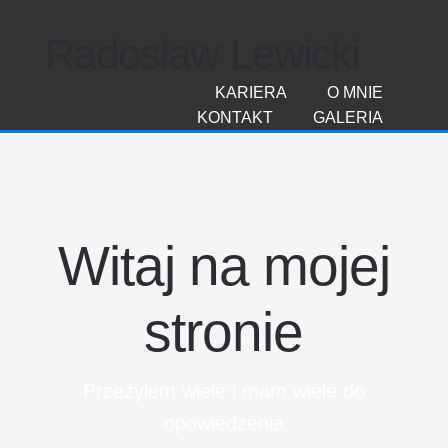
Radosław Lewicki
KARIERA
O MNIE
KONTAKT
GALERIA
Witaj na mojej
stronie
Przeżyłem wiele i mam wiele do
opowiedzenia