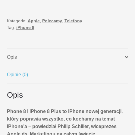
8
64GB
Gold
Kategorie:
Apple
,
Polecamy
,
Telefony
Tag:
iPhone 8
Opis
Opinie (0)
Opis
Phone 8 i iPhone 8 Plus to iPhone nowej generacji,
który poprawia wszystko, co kochamy na temat
iPhone’a – powiedział Philip Schiller, wiceprezes
Apple ds. Marketingu na całym świecie.