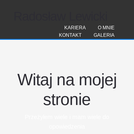
Radosław Lewicki
KARIERA
O MNIE
KONTAKT
GALERIA
Witaj na mojej
stronie
Przeżyłem wiele i mam wiele do
opowiedzenia