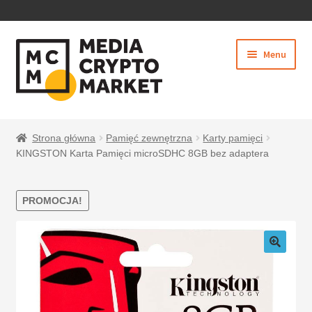
PRZEJDŹ
PRZEJDŹ
Menu
DO
DO
NAWIGACJI
TREŚCI
Rozwiń
SKLEP
menu
Strona główna
Pamięć zewnętrzna
Karty pamięci
potom
KINGSTON Karta Pamięci microSDHC 8GB bez adaptera
PROMOCJA!
BEZPIECZNE PŁATNOŚCI
O NAS