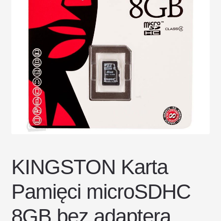
DOSTAWA I ZWROTY
POLITYKA PRYWATNOŚCI
REGULAMIN SKLEPU
KINGSTON Karta
Pamięci microSDHC
8GB bez adaptera