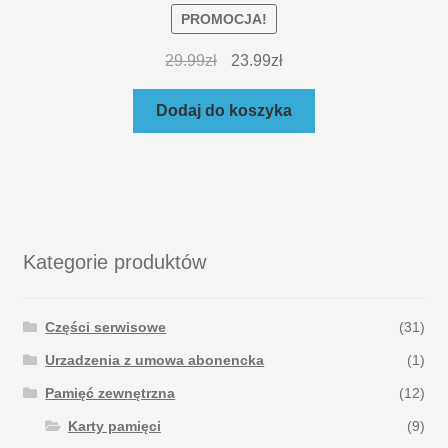
PROMOCJA!
29.99
zł
23.99
zł
Dodaj do koszyka
Kategorie produktów
Części serwisowe
(31)
Urzadzenia z umowa abonencka
(1)
Pamięć zewnętrzna
(12)
Karty pamięci
(9)