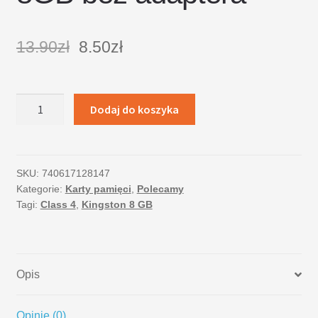
13.90
zł
8.50
zł
ilość
Dodaj do koszyka
KINGSTON
Karta
Pamięci
microSDHC
SKU:
740617128147
Kategorie:
Karty pamięci
,
Polecamy
8GB
Tagi:
Class 4
,
Kingston 8 GB
bez
adaptera
Opis
Opinie (0)