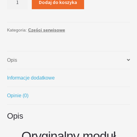
Dodaj do koszyka
LCD
Samsung
Galaxy
A3
Kategoria:
Części serwisowe
A320
czarny
Opis
Informacje dodatkowe
Opinie (0)
Opis
Oryginalny moduł