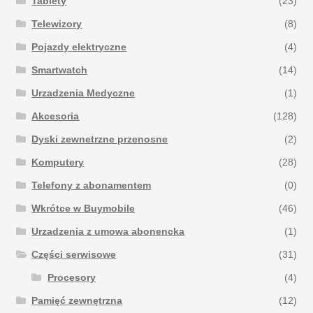
Tablety
(23)
Telewizory
(8)
Pojazdy elektryczne
(4)
Smartwatch
(14)
Urzadzenia Medyczne
(1)
Akcesoria
(128)
Dyski zewnetrzne przenosne
(2)
Komputery
(28)
Telefony z abonamentem
(0)
Wkrótce w Buymobile
(46)
Urzadzenia z umowa abonencka
(1)
Części serwisowe
(31)
Procesory
(4)
Pamięć zewnętrzna
(12)