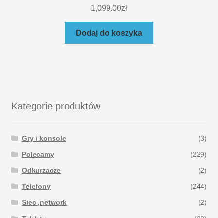
1,099.00
zł
Dodaj do koszyka
Kategorie produktów
Gry i konsole
(3)
Polecamy
(229)
Odkurzacze
(2)
Telefony
(244)
Siec ,network
(2)