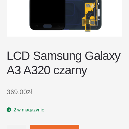
DOSTAWA I ZWROTY
POLITYKA PRYWATNOŚCI
REGULAMIN SKLEPU
LCD Samsung Galaxy
A3 A320 czarny
369.00
zł
2 w magazynie
ilość