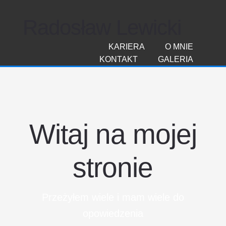
Radosław Lewicki
KARIERA
O MNIE
KONTAKT
GALERIA
Witaj na mojej
stronie
Przeżyłem wiele i mam wiele do
opowiedzenia