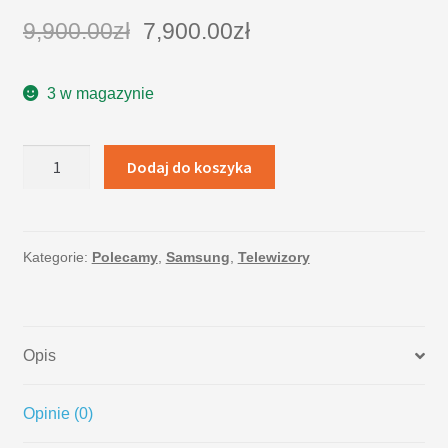
9,900.00
zł
7,900.00
zł
3 w magazynie
ilość
Dodaj do koszyka
Telewizor
SAMSUNG
UE75MU6179
Kategorie:
Polecamy
,
Samsung
,
Telewizory
Opis
Opinie (0)