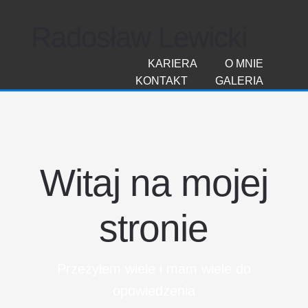
Radosław Lewicki
KARIERA
O MNIE
KONTAKT
GALERIA
Witaj na mojej
stronie
Przeżyłem wiele i mam wiele do
opowiedzenia