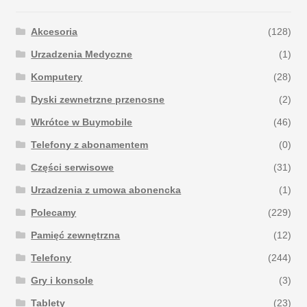
Akcesoria
(128)
Urzadzenia Medyczne
(1)
Komputery
(28)
Dyski zewnetrzne przenosne
(2)
Wkrótce w Buymobile
(46)
Telefony z abonamentem
(0)
Części serwisowe
(31)
Urzadzenia z umowa abonencka
(1)
Polecamy
(229)
Pamięć zewnętrzna
(12)
Telefony
(244)
Gry i konsole
(3)
Tablety
(23)