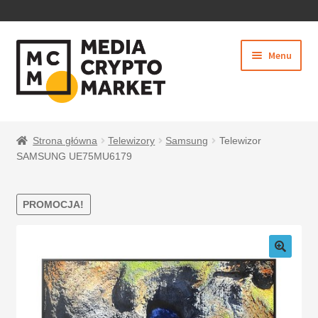
PRZEJDŹ
PRZEJDŹ
Menu
DO
DO
NAWIGACJI
TREŚCI
Rozwiń
SKLEP
menu
Strona główna
Telewizory
Samsung
Telewizor
potom
SAMSUNG UE75MU6179
PROMOCJA!
BEZPIECZNE PŁATNOŚCI
O NAS