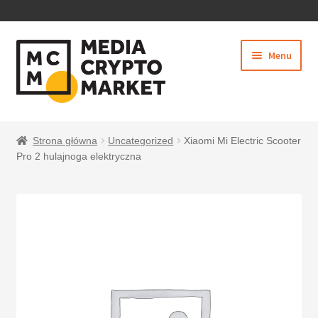
PRZEJDŹ
PRZEJDŹ
Menu
DO
DO
NAWIGACJI
TREŚCI
Rozwiń
SKLEP
menu
Strona główna
Uncategorized
Xiaomi Mi Electric Scooter
potom
Pro 2 hulajnoga elektryczna
BEZPIECZNE PŁATNOŚCI
O NAS