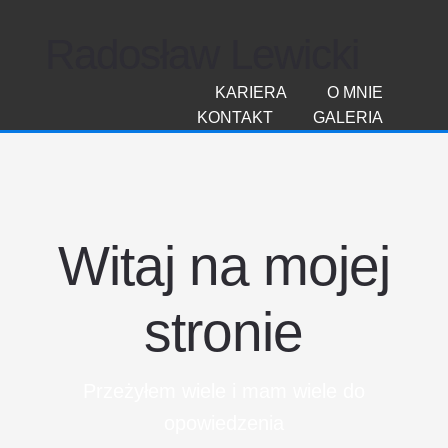
Radosław Lewicki
KARIERA
O MNIE
KONTAKT
GALERIA
Witaj na mojej
stronie
Przeżyłem wiele i mam wiele do
opowiedzenia