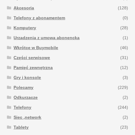
Akcesoria
(128)
Telefony z abonamentem
(0)
Komputery
(28)
Urzadzenia z umowa abonencka
(1)
Wkrótce w Buymobile
(46)
Części serwisowe
(31)
Pamięć zewnętrzna
(12)
Gry i konsole
(3)
Polecamy
(229)
Odkurzacze
(2)
Telefony
(244)
Siec ,network
(2)
Tablety
(23)