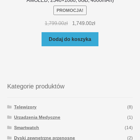
AMOLED; 2340×1080; 6GB; 4000mAh)
PROMOCJA!
1,799.00
zł
1,749.00
zł
Dodaj do koszyka
Kategorie produktów
Telewizory
(8)
Urzadzenia Medyczne
(1)
Smartwatch
(14)
Dyski zewnetrzne przenosne
(2)