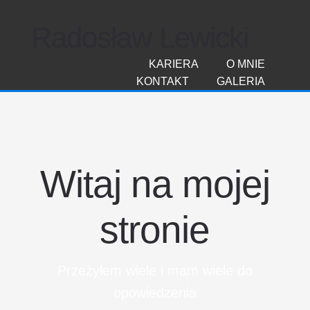
Radosław Lewicki
KARIERA
O MNIE
KONTAKT
GALERIA
Witaj na mojej
stronie
Przeżyłem wiele i mam wiele do
opowiedzenia