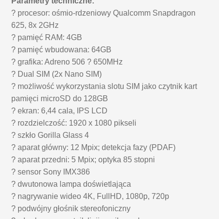
Parametry techniczne:
? procesor: ośmio-rdzeniowy Qualcomm Snapdragon
625, 8x 2GHz
? pamięć RAM: 4GB
? pamięć wbudowana: 64GB
? grafika: Adreno 506 ? 650MHz
? Dual SIM (2x Nano SIM)
? możliwość wykorzystania slotu SIM jako czytnik kart
pamięci microSD do 128GB
? ekran: 6,44 cala, IPS LCD
? rozdzielczość: 1920 x 1080 pikseli
? szkło Gorilla Glass 4
? aparat główny: 12 Mpix; detekcja fazy (PDAF)
? aparat przedni: 5 Mpix; optyka 85 stopni
? sensor
Sony IMX386
? dwutonowa lampa doświetlająca
? nagrywanie wideo 4K, FullHD, 1080p, 720p
? podwójny głośnik stereofoniczny