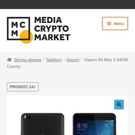
PRZEJDŹ
PRZEJDŹ
Menu
DO
DO
NAWIGACJI
TREŚCI
Rozwiń
SKLEP
menu
Strona główna
Telefony
Xiaomi
Xiaomi Mi Max 2 64GB
potom
Czarny
PROMOCJA!
BEZPIECZNE PŁATNOŚCI
O NAS