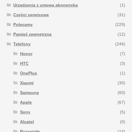
Urzadzenia z umowa abonencka
(1)
Części serwisowe
(31)
Polecamy
(229)
Pamięć zewnętrzna
(12)
Telefony
(244)
Honor
(7)
HTC
(3)
OnePlus
(1)
Xiaomi
(30)
Samsung
(60)
Apple
(67)
Sony
(5)
Alcatel
(0)
Pozostałe
(14)