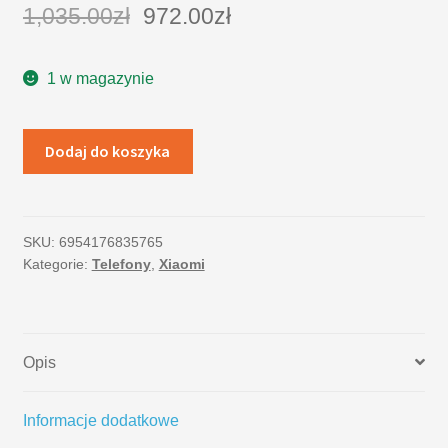
1,035.00
zł
972.00
zł
1 w magazynie
Dodaj do koszyka
SKU:
6954176835765
Kategorie:
Telefony
,
Xiaomi
Opis
Informacje dodatkowe