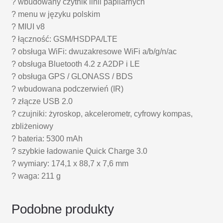
? wbudowany czytnik linii papilarnych
? menu w języku polskim
? MIUI v8
? łączność: GSM/HSDPA/LTE
? obsługa WiFi: dwuzakresowe WiFi a/b/g/n/ac
? obsługa Bluetooth 4.2 z A2DP i LE
? obsługa GPS / GLONASS / BDS
? wbudowana podczerwień (IR)
? złącze USB 2.0
? czujniki: żyroskop, akcelerometr, cyfrowy kompas,
zbliżeniowy
? bateria: 5300 mAh
? szybkie ładowanie Quick Charge 3.0
? wymiary: 174,1 x 88,7 x 7,6 mm
? waga: 211 g
Podobne produkty