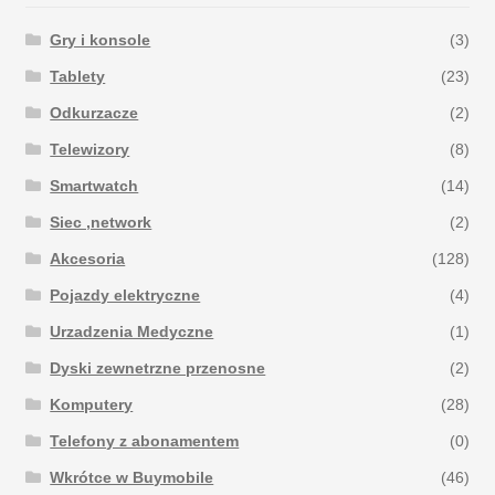
Gry i konsole
(3)
Tablety
(23)
Odkurzacze
(2)
Telewizory
(8)
Smartwatch
(14)
Siec ,network
(2)
Akcesoria
(128)
Pojazdy elektryczne
(4)
Urzadzenia Medyczne
(1)
Dyski zewnetrzne przenosne
(2)
Komputery
(28)
Telefony z abonamentem
(0)
Wkrótce w Buymobile
(46)