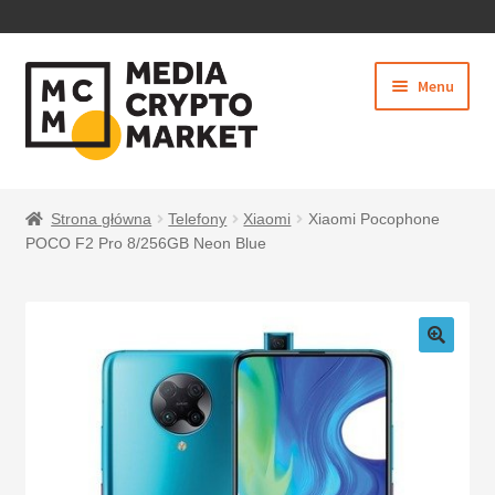
PRZEJDŹ
PRZEJDŹ
Menu
DO
DO
NAWIGACJI
TREŚCI
Rozwiń
SKLEP
menu
Strona główna
Telefony
Xiaomi
Xiaomi Pocophone
potom
POCO F2 Pro 8/256GB Neon Blue
BEZPIECZNE PŁATNOŚCI
O NAS