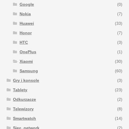
Google
(0)
Nokia
(7)
Huawei
(33)
Honor
(7)
HTC
(3)
OnePlus
(1)
Xiaomi
(30)
Samsung
(60)
Gry i konsole
(3)
Tablety
(23)
Odkurzacze
(2)
Telewizory
(8)
Smartwatch
(14)
Siec ,network
(2)