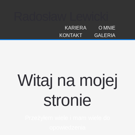
Radosław Lewicki
KARIERA
O MNIE
KONTAKT
GALERIA
Witaj na mojej
stronie
Przeżyłem wiele i mam wiele do
opowiedzenia