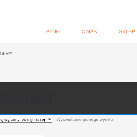
BLOG
O NAS
SKLEP
14IAP”
20S-14IAP
Wyświetlanie jednego wyniku