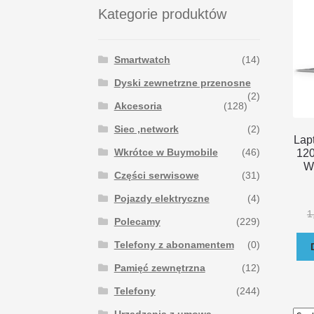
Kategorie produktów
Smartwatch
(14)
Dyski zewnetrzne przenosne
(2)
Akcesoria
(128)
Siec ,network
(2)
Lap
Wkrótce w Buymobile
(46)
12
W
Części serwisowe
(31)
Pojazdy elektryczne
(4)
1
Polecamy
(229)
Telefony z abonamentem
(0)
Pamięć zewnętrzna
(12)
Telefony
(244)