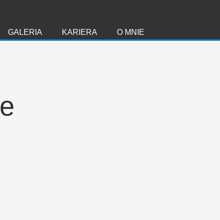
GALERIA
KARIERA
O MNIE
ie