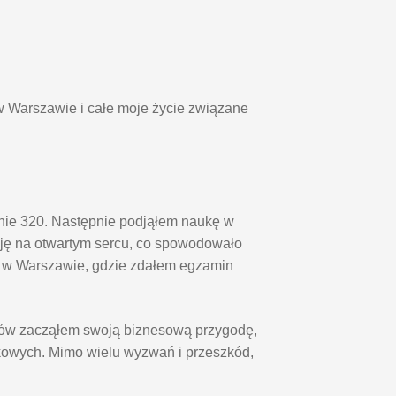
w Warszawie i całe moje życie związane
pnie 320. Następnie podjąłem naukę w
ę na otwartym sercu, co spowodowało
o w Warszawie, gdzie zdałem egzamin
diów zacząłem swoją biznesową przygodę,
kowych. Mimo wielu wyzwań i przeszkód,