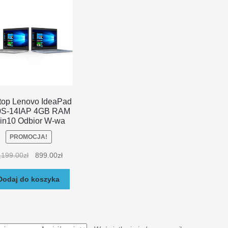
top Lenovo IdeaPad
0S-14IAP 4GB RAM
in10 Odbior W-wa
PROMOCJA!
,199.00
zł
899.00
zł
Dodaj do koszyka