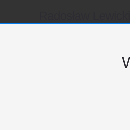
Radosław Lewick
W