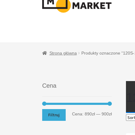
NAWIGACJI
TREŚCI
Strona główna
Produkty oznaczone “120S-
Cena
1
Cena:
890zł
—
900zł
Filtruj