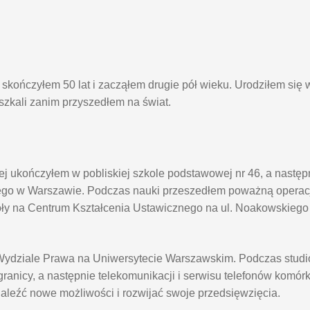
kończyłem 50 lat i zacząłem drugie pół wieku. Urodziłem się 
eszkali zanim przyszedłem na świat.
j ukończyłem w pobliskiej szkole podstawowej nr 46, a nastę
go w Warszawie. Podczas nauki przeszedłem poważną operacj
oły na Centrum Kształcenia Ustawicznego na ul. Noakowskieg
na Wydziale Prawa na Uniwersytecie Warszawskim. Podczas stu
anicy, a następnie telekomunikacji i serwisu telefonów komór
naleźć nowe możliwości i rozwijać swoje przedsięwzięcia.