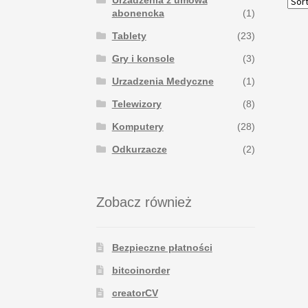
Urzadzenia z umowa
abonencka
(1)
Tablety
(23)
Gry i konsole
(3)
Urzadzenia Medyczne
(1)
Telewizory
(8)
Komputery
(28)
Odkurzacze
(2)
Zobacz również
Bezpieczne płatności
bitcoinorder
creatorCV