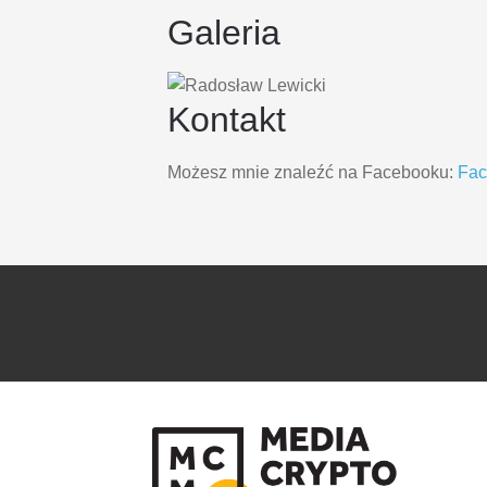
Galeria
Kontakt
Możesz mnie znaleźć na Facebooku:
Fa
PRZEJDŹ
PRZEJDŹ
DO
DO