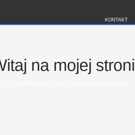
i
KONTAKT
itaj na mojej stron
Przeżyłem wiele i mam wiele do opowiedzenia