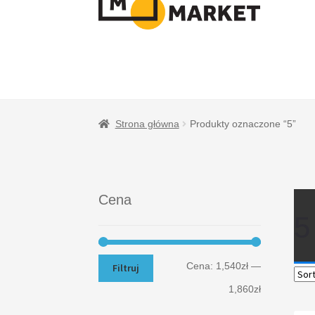
NAWIGACJI
TREŚCI
Strona główna
Produkty oznaczone “5”
Cena
5
Cena:
1,540zł
—
Filtruj
1,860zł