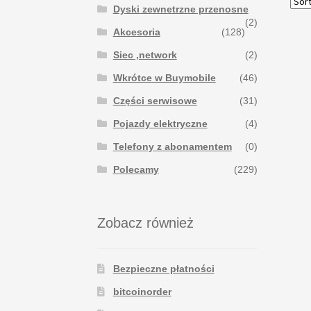
Dyski zewnetrzne przenosne
(2)
Akcesoria
(128)
Siec ,network
(2)
Wkrótce w Buymobile
(46)
Części serwisowe
(31)
Pojazdy elektryczne
(4)
Telefony z abonamentem
(0)
Polecamy
(229)
Zobacz również
Bezpieczne płatności
bitcoinorder