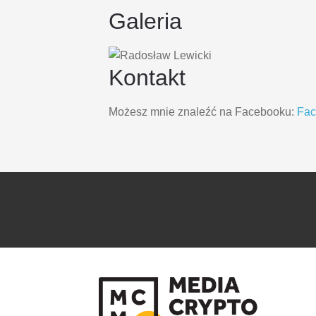
Galeria
Kontakt
Możesz mnie znaleźć na Facebooku:
Fa
PRZEJDŹ
PRZEJDŹ
DO
DO