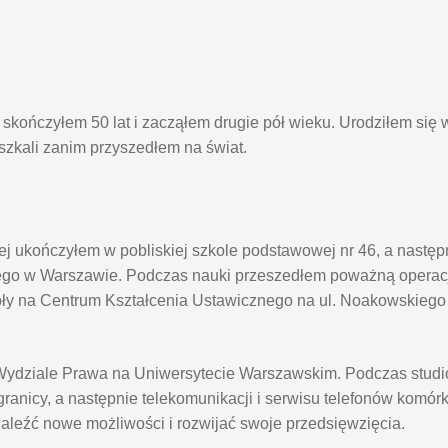
kończyłem 50 lat i zacząłem drugie pół wieku. Urodziłem się 
eszkali zanim przyszedłem na świat.
j ukończyłem w pobliskiej szkole podstawowej nr 46, a nastę
go w Warszawie. Podczas nauki przeszedłem poważną operacj
oły na Centrum Kształcenia Ustawicznego na ul. Noakowskieg
na Wydziale Prawa na Uniwersytecie Warszawskim. Podczas stu
anicy, a następnie telekomunikacji i serwisu telefonów komór
naleźć nowe możliwości i rozwijać swoje przedsięwzięcia.