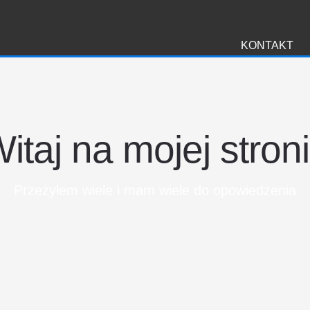
i
KONTAKT
itaj na mojej stron
Przeżyłem wiele i mam wiele do opowiedzenia