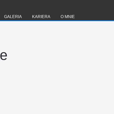
GALERIA
KARIERA
O MNIE
ie