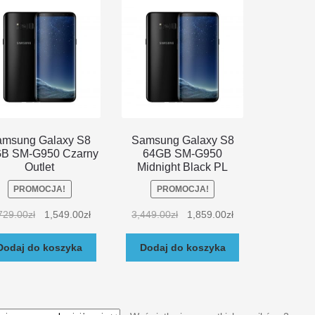
amsung Galaxy S8
Samsung Galaxy S8
B SM-G950 Czarny
64GB SM-G950
Outlet
Midnight Black PL
PROMOCJA!
PROMOCJA!
729.00
zł
1,549.00
zł
3,449.00
zł
1,859.00
zł
Dodaj do koszyka
Dodaj do koszyka