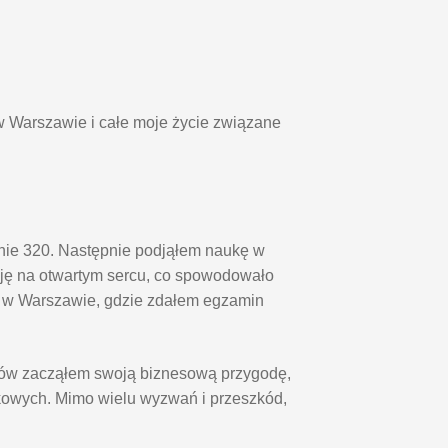
w Warszawie i całe moje życie związane
pnie 320. Następnie podjąłem naukę w
ę na otwartym sercu, co spowodowało
o w Warszawie, gdzie zdałem egzamin
diów zacząłem swoją biznesową przygodę,
kowych. Mimo wielu wyzwań i przeszkód,