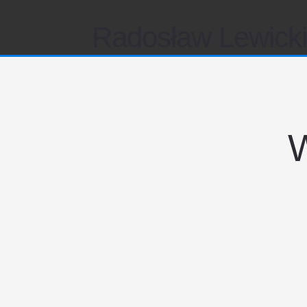
Radosław Lewick
W