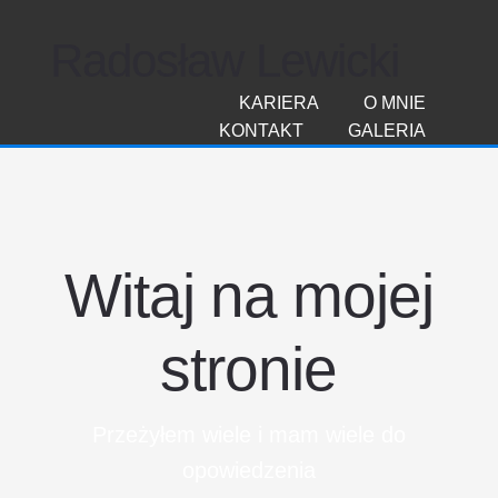
Radosław Lewicki
KARIERA
O MNIE
KONTAKT
GALERIA
Witaj na mojej
stronie
Przeżyłem wiele i mam wiele do
opowiedzenia