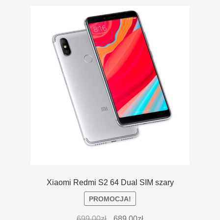
DOSTAWA I ZWROTY
POLITYKA PRYWATNOŚCI
REGULAMIN SKLEPU
Xiaomi Redmi S2 64 Dual SIM szary
PROMOCJA!
699.00
zł
689.00
zł