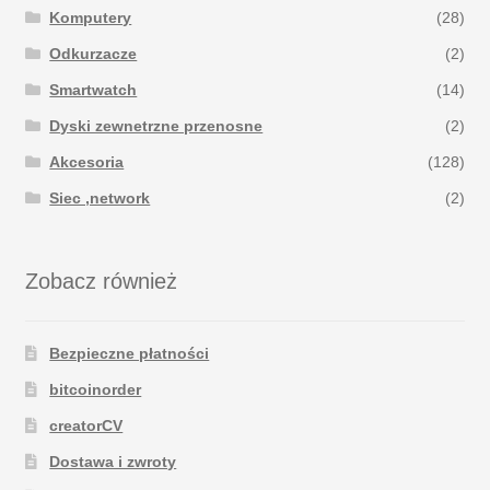
Komputery
(28)
Odkurzacze
(2)
Smartwatch
(14)
Dyski zewnetrzne przenosne
(2)
Akcesoria
(128)
Siec ,network
(2)
Zobacz również
Bezpieczne płatności
bitcoinorder
creatorCV
Dostawa i zwroty