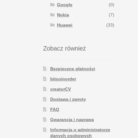
Google
(0)
Nokia
(7)
Huawei
(33)
Zobacz również
Bezpieczne płatności
bitcoinorder
creatorCV
Dostawa i zwroty
FAQ
Gwarancja i naprawa
Informacja o administratorze
danych osobowych