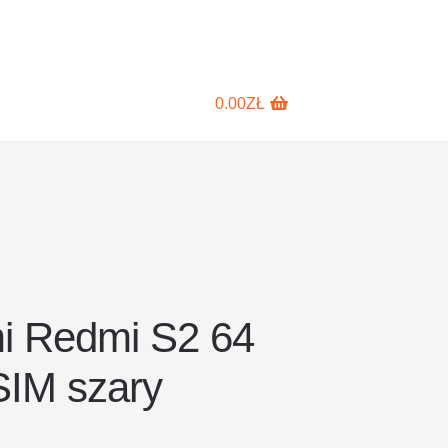
0.00
ZŁ
i Redmi S2 64
SIM szary