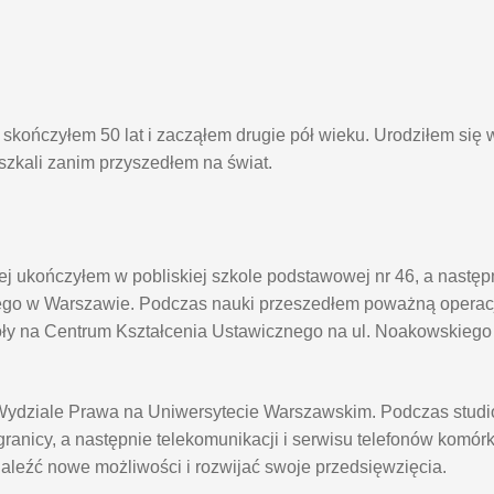
kończyłem 50 lat i zacząłem drugie pół wieku. Urodziłem się 
eszkali zanim przyszedłem na świat.
j ukończyłem w pobliskiej szkole podstawowej nr 46, a nastę
go w Warszawie. Podczas nauki przeszedłem poważną operacj
oły na Centrum Kształcenia Ustawicznego na ul. Noakowskieg
na Wydziale Prawa na Uniwersytecie Warszawskim. Podczas stu
anicy, a następnie telekomunikacji i serwisu telefonów komór
naleźć nowe możliwości i rozwijać swoje przedsięwzięcia.