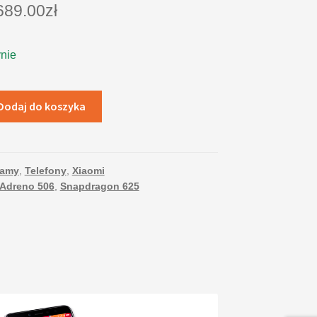
689.00
zł
nie
Dodaj do koszyka
camy
,
Telefony
,
Xiaomi
Adreno 506
,
Snapdragon 625