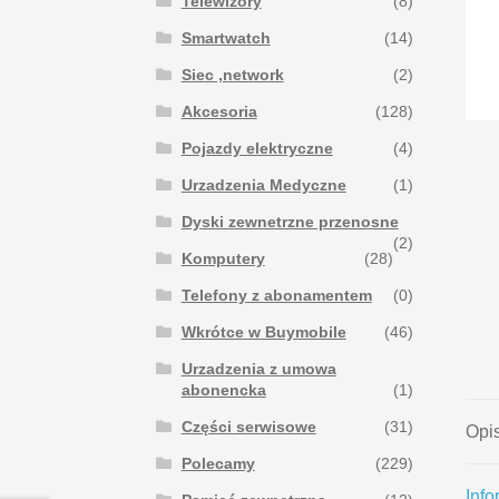
Telewizory
(8)
Smartwatch
(14)
Siec ,network
(2)
Akcesoria
(128)
Pojazdy elektryczne
(4)
Urzadzenia Medyczne
(1)
Dyski zewnetrzne przenosne
(2)
Komputery
(28)
Telefony z abonamentem
(0)
Wkrótce w Buymobile
(46)
Urzadzenia z umowa
abonencka
(1)
Części serwisowe
(31)
Opi
Polecamy
(229)
Inf