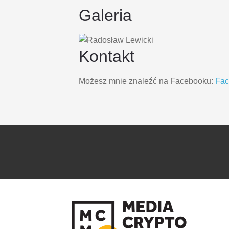
Galeria
Kontakt
Możesz mnie znaleźć na Facebooku:
Fa
PRZEJDŹ
PRZEJDŹ
DO
DO