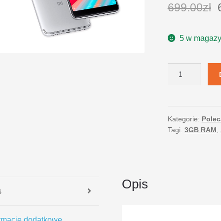
699.00
zł
5 w magazy
ilość
Xiaomi
Redmi
S2
64
Kategorie:
Pole
Tagi:
3GB RAM
,
Dual
SIM
szary
Opis
s
ormacje dodatkowe