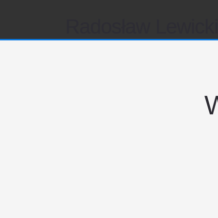
Radosław Lewick
W