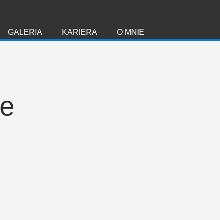
GALERIA
KARIERA
O MNIE
ie