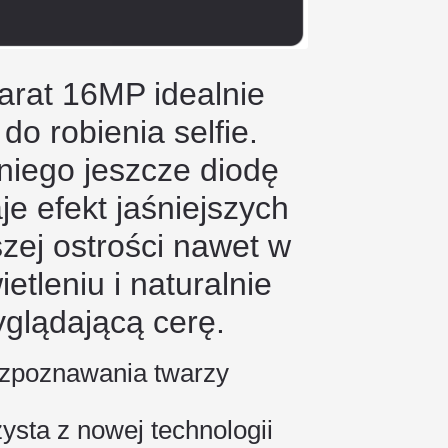
arat 16MP idealnie
do robienia selfie.
iego jeszcze diodę
je efekt jaśniejszych
szej ostrości nawet w
etleniu i naturalnie
yglądającą cerę.
ozpoznawania twarzy
ysta z nowej technologii