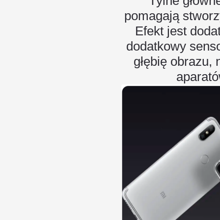
Tylne główn
pomagają stworzy
Efekt jest dod
dodatkowy senso
głębię obrazu,
aparató