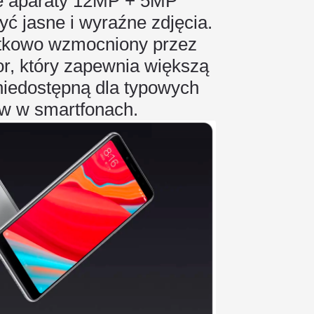
e aparaty 12MP + 5MP
ć jasne i wyraźne zdjęcia.
atkowo wzmocniony przez
r, który zapewnia większą
 niedostępną dla typowych
w w smartfonach.