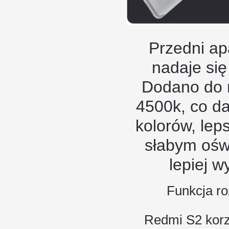
Przedni ap
nadaje się 
Dodano do n
4500k, co da
kolorów, lep
słabym oświ
lepiej w
Funkcja r
Redmi S2 korz