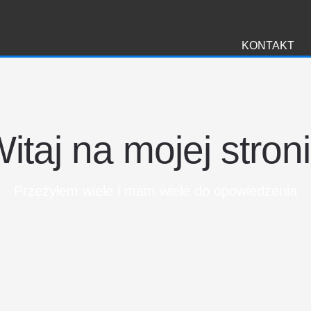
i
KONTAKT
itaj na mojej stron
Przeżyłem wiele i mam wiele do opowiedzenia