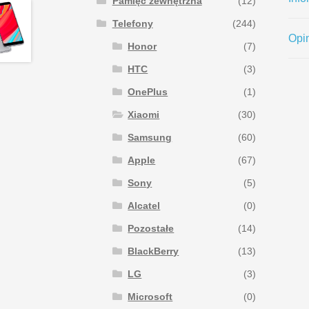
Pamięć zewnętrzna
(12)
Telefony
(244)
Opin
Honor
(7)
HTC
(3)
OnePlus
(1)
Xiaomi
(30)
Samsung
(60)
Apple
(67)
Sony
(5)
Alcatel
(0)
Pozostałe
(14)
BlackBerry
(13)
LG
(3)
Microsoft
(0)