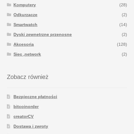
Komputery
(28)
Odkurzacze
(2)
Smartwatch
(14)
Dyski zewnetrzne przenosne
(2)
Akcesoria
(128)
Siec ,network
(2)
Zobacz również
Bezpieczne płatności
bitcoinorder
creatorCV
Dostawa i zwroty