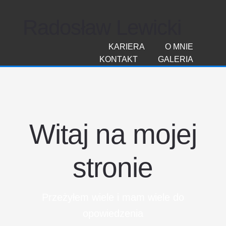
Radosław Lewicki
KARIERA
O MNIE
KONTAKT
GALERIA
Witaj na mojej
stronie
Przeżyłem wiele i mam wiele do
opowiedzenia