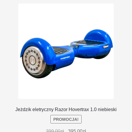
DOSTAWA I ZWROTY
POLITYKA PRYWATNOŚCI
REGULAMIN SKLEPU
Jeżdzik eletryczny Razor Hovertrax 1.0 niebieski
PROMOCJA!
399.00
zł
395.00
zł