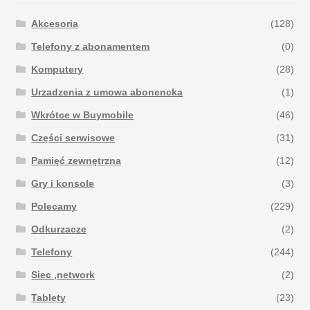
Akcesoria
(128)
Telefony z abonamentem
(0)
Komputery
(28)
Urzadzenia z umowa abonencka
(1)
Wkrótce w Buymobile
(46)
Części serwisowe
(31)
Pamięć zewnętrzna
(12)
Gry i konsole
(3)
Polecamy
(229)
Odkurzacze
(2)
Telefony
(244)
Siec ,network
(2)
Tablety
(23)