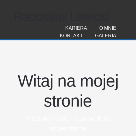
Radosław Lewicki
KARIERA
O MNIE
KONTAKT
GALERIA
Witaj na mojej
stronie
Przeżyłem wiele i mam wiele do
opowiedzenia