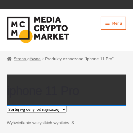
PRZEJDŹ
PRZEJDŹ
Menu
DO
DO
NAWIGACJI
TREŚCI
Rozwiń
SKLEP
menu
Strona główna
Produkty oznaczone “iphone 11 Pro”
potom
iphone 11 Pro
Wyświetlanie wszystkich wyników: 3
BEZPIECZNE PŁATNOŚCI
O NAS