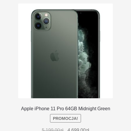
DOSTAWA I ZWROTY
POLITYKA PRYWATNOŚCI
REGULAMIN SKLEPU
Apple iPhone 11 Pro 64GB Midnight Green
PROMOCJA!
5,199.00
zł
4,699.00
zł