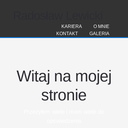
Radosław Lewicki
KARIERA
O MNIE
KONTAKT
GALERIA
Witaj na mojej
stronie
Przeżyłem wiele i mam wiele do
opowiedzenia