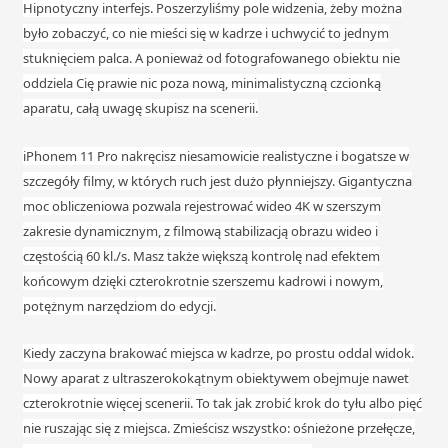
Hipnotyczny interfejs. Poszerzyliśmy pole widzenia, żeby można
było zobaczyć, co nie mieści się w kadrze i uchwycić to jednym
stuknięciem palca. A ponieważ od fotografowanego obiektu nie
oddziela Cię prawie nic poza nową, minimalistyczną czcionką
aparatu, całą uwagę skupisz na scenerii.
iPhonem 11 Pro nakręcisz niesamowicie realistyczne i bogatsze w
szczegóły filmy, w których ruch jest dużo płynniejszy. Gigantyczna
moc obliczeniowa pozwala rejestrować wideo 4K w szerszym
zakresie dynamicznym, z filmową stabilizacją obrazu wideo i
częstością 60 kl./s. Masz także większą kontrolę nad efektem
końcowym dzięki czterokrotnie szerszemu kadrowi i nowym,
potężnym narzędziom do edycji.
Kiedy zaczyna brakować miejsca w kadrze, po prostu oddal widok.
Nowy aparat z ultraszeroko­kątnym obiektywem obejmuje nawet
czterokrotnie więcej scenerii. To tak jak zrobić krok do tyłu albo pięć
nie ruszając się z miejsca. Zmieścisz wszystko: ośnieżone przełęcze,