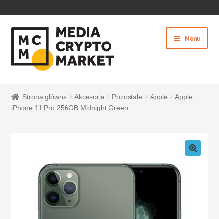
PRZEJDŹ
PRZEJDŹ
Menu
DO
DO
NAWIGACJI
TREŚCI
Rozwiń
SKLEP
menu
Strona główna
Akcesoria
Pozostałe
Apple
Apple
potom
iPhone 11 Pro 256GB Midnight Green
BEZPIECZNE PŁATNOŚCI
O NAS