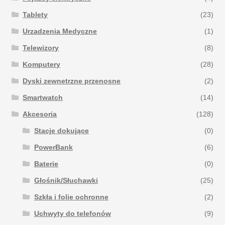
Tablety
(23)
Urzadzenia Medyczne
(1)
Telewizory
(8)
Komputery
(28)
Dyski zewnetrzne przenosne
(2)
Smartwatch
(14)
Akcesoria
(128)
Stacje dokujące
(0)
PowerBank
(6)
Baterie
(0)
Głośnik/Słuchawki
(25)
Szkła i folie ochronne
(2)
Uchwyty do telefonów
(9)