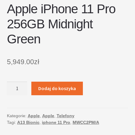
Apple iPhone 11 Pro
256GB Midnight
Green
5,949.00
zł
ilość
Dodaj do koszyka
Apple
iPhone
11
Pro
Kategorie:
Apple
,
Apple
,
Telefony
Tagi:
A13 Bionic
,
iphone 11 Pro
,
MWCC2PM/A
256GB
Midnight