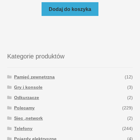
Dodaj do koszyka
Kategorie produktów
Pamięć zewnętrzna
(12)
Gry i konsole
(3)
Odkurzacze
(2)
Polecamy
(229)
Siec ,network
(2)
Telefony
(244)
Pojazdy elektryczne
(4)