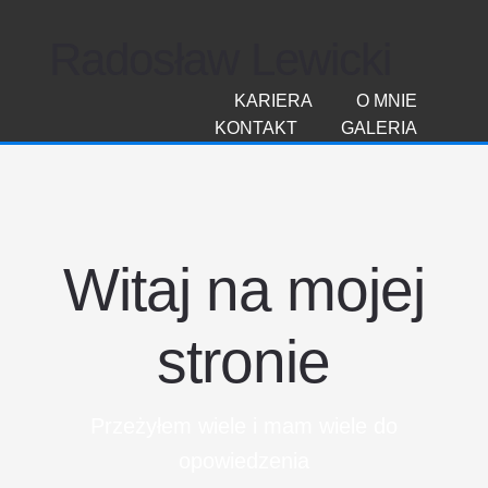
Radosław Lewicki
KARIERA
O MNIE
KONTAKT
GALERIA
Witaj na mojej
stronie
Przeżyłem wiele i mam wiele do
opowiedzenia