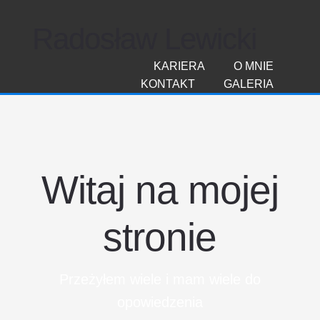
Radosław Lewicki
KARIERA
O MNIE
KONTAKT
GALERIA
Witaj na mojej
stronie
Przeżyłem wiele i mam wiele do
opowiedzenia