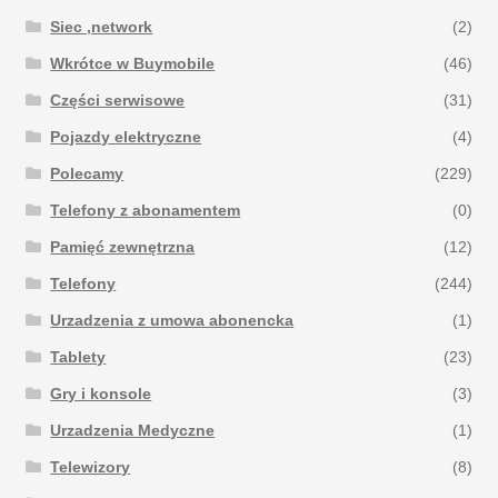
Siec ,network
(2)
Wkrótce w Buymobile
(46)
Części serwisowe
(31)
Pojazdy elektryczne
(4)
Polecamy
(229)
Telefony z abonamentem
(0)
Pamięć zewnętrzna
(12)
Telefony
(244)
Urzadzenia z umowa abonencka
(1)
Tablety
(23)
Gry i konsole
(3)
Urzadzenia Medyczne
(1)
Telewizory
(8)