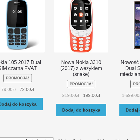
kia 105 2017 Dual
Nowa Nokia 3310
Nowość 
SIM czarna FVAT
(2017) z wezykiem
Dual S
(snake)
miedzian
PROMOCJA!
PROMOCJA!
PR
79.00
zł
72.00
zł
219.00
zł
199.00
zł
1,599.00
Dodaj do koszyka
Dodaj do koszyka
Dodaj 