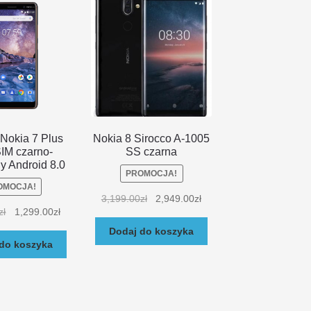
Nokia 7 Plus
Nokia 8 Sirocco A-1005
IM czarno-
SS czarna
y Android 8.0
PROMOCJA!
OMOCJA!
3,199.00
zł
2,949.00
zł
zł
1,299.00
zł
Dodaj do koszyka
do koszyka