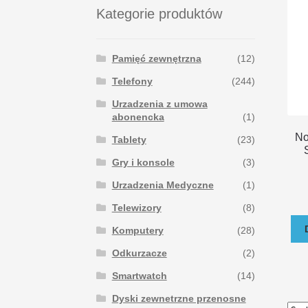
Kategorie produktów
Pamięć zewnętrzna
(12)
Telefony
(244)
Urzadzenia z umowa
abonencka
(1)
No
Tablety
(23)
Gry i konsole
(3)
Urzadzenia Medyczne
(1)
Telewizory
(8)
Komputery
(28)
Odkurzacze
(2)
Smartwatch
(14)
Dyski zewnetrzne przenosne