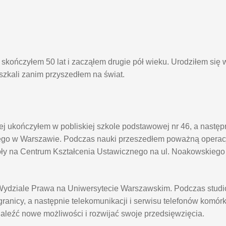
kończyłem 50 lat i zacząłem drugie pół wieku. Urodziłem się 
eszkali zanim przyszedłem na świat.
j ukończyłem w pobliskiej szkole podstawowej nr 46, a nastę
go w Warszawie. Podczas nauki przeszedłem poważną operacj
oły na Centrum Kształcenia Ustawicznego na ul. Noakowskieg
na Wydziale Prawa na Uniwersytecie Warszawskim. Podczas stu
anicy, a następnie telekomunikacji i serwisu telefonów komór
naleźć nowe możliwości i rozwijać swoje przedsięwzięcia.