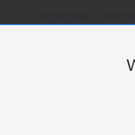
Radosław Lewick
W