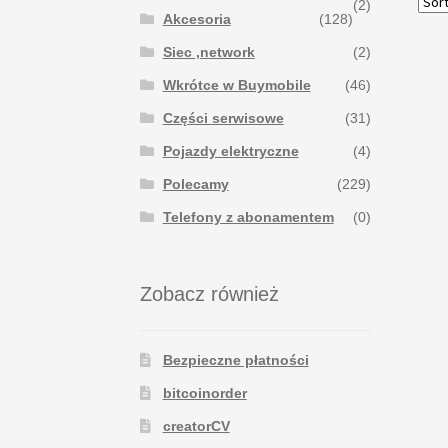
(2)
Akcesoria
(128)
Siec ,network
(2)
Wkrótce w Buymobile
(46)
Części serwisowe
(31)
Pojazdy elektryczne
(4)
Polecamy
(229)
Telefony z abonamentem
(0)
Zobacz również
Bezpieczne płatności
bitcoinorder
creatorCV