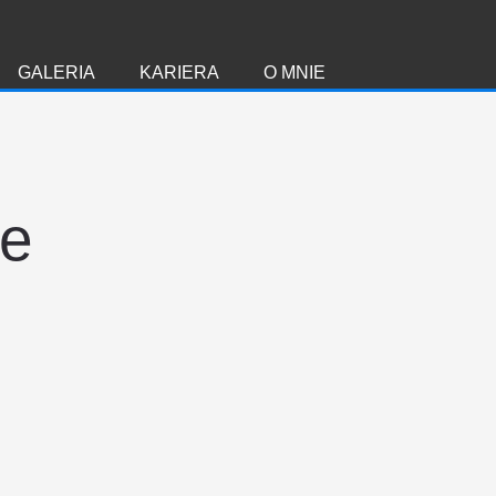
GALERIA
KARIERA
O MNIE
ie