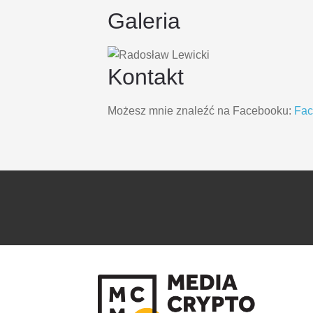
Galeria
Kontakt
Możesz mnie znaleźć na Facebooku:
Fa
PRZEJDŹ
PRZEJDŹ
DO
DO