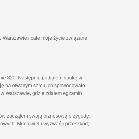
w Warszawie i całe moje życie związane
pnie 320. Następnie podjąłem naukę w
ę na otwartym sercu, co spowodowało
o w Warszawie, gdzie zdałem egzamin
diów zacząłem swoją biznesową przygodę,
kowych. Mimo wielu wyzwań i przeszkód,