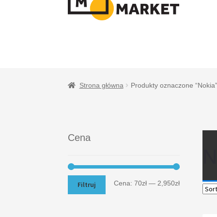
NAWIGACJI
TREŚCI
Strona główna
Produkty oznaczone “Nokia
Cena
N
Cena:
70zł
—
2,950zł
Filtruj