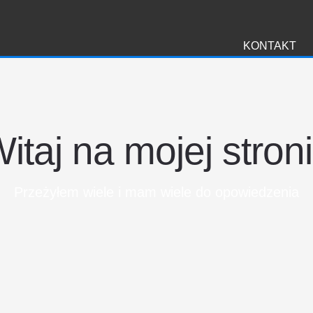
i
KONTAKT
itaj na mojej stron
Przeżyłem wiele i mam wiele do opowiedzenia