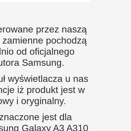
erowane przez naszą
i zamienne pochodzą
nio od oficjalnego
utora Samsung.
ł wyświetlacza u nas
je iż produkt jest w
wy i oryginalny.
naczone jest dla
sung Galaxy A3 A310