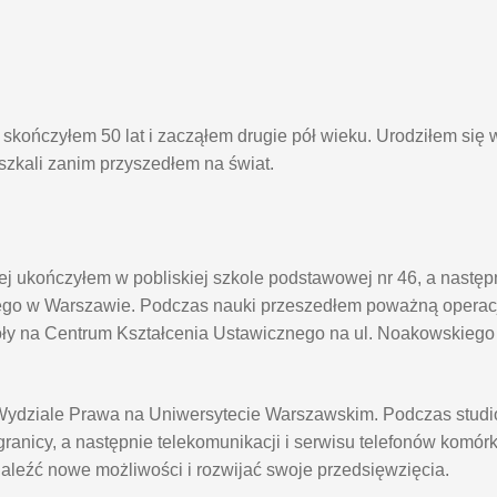
kończyłem 50 lat i zacząłem drugie pół wieku. Urodziłem się 
eszkali zanim przyszedłem na świat.
j ukończyłem w pobliskiej szkole podstawowej nr 46, a nastę
go w Warszawie. Podczas nauki przeszedłem poważną operacj
oły na Centrum Kształcenia Ustawicznego na ul. Noakowskieg
na Wydziale Prawa na Uniwersytecie Warszawskim. Podczas stu
anicy, a następnie telekomunikacji i serwisu telefonów komór
naleźć nowe możliwości i rozwijać swoje przedsięwzięcia.