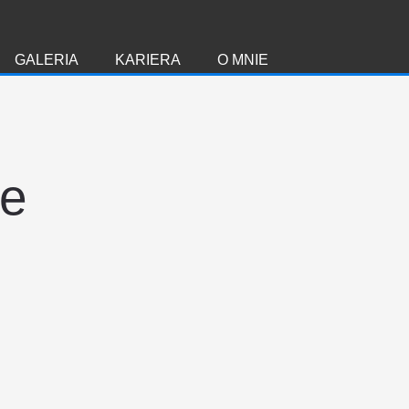
GALERIA
KARIERA
O MNIE
ie