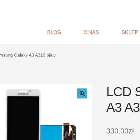
BLOG
O NAS
SKLEP
sung Galaxy A3 A310 biały
LCD 
A3 A3
330.00
zł