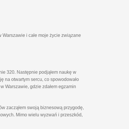
w Warszawie i całe moje życie związane
pnie 320. Następnie podjąłem naukę w
ę na otwartym sercu, co spowodowało
o w Warszawie, gdzie zdałem egzamin
diów zacząłem swoją biznesową przygodę,
kowych. Mimo wielu wyzwań i przeszkód,