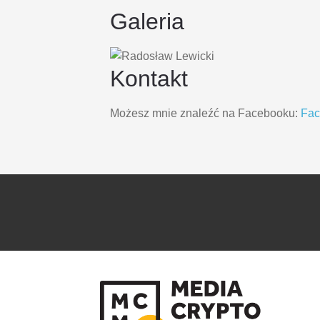
Galeria
Kontakt
Możesz mnie znaleźć na Facebooku:
Fa
PRZEJDŹ
PRZEJDŹ
DO
DO