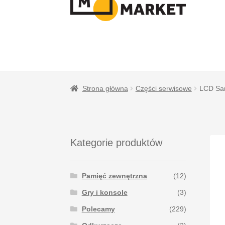
NAWIGACJI
TREŚCI
Strona główna
Części serwisowe
LCD Sam
Kategorie produktów
Pamięć zewnętrzna
(12)
Gry i konsole
(3)
Polecamy
(229)