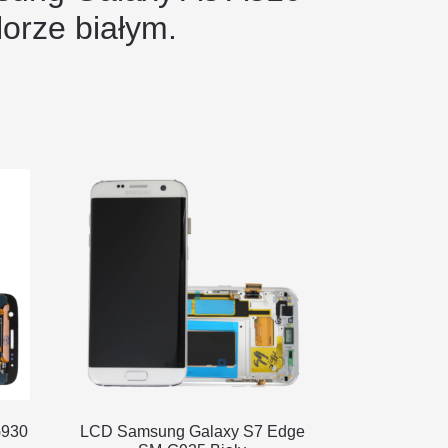
lorze białym.
G930
LCD Samsung Galaxy S7 Edge