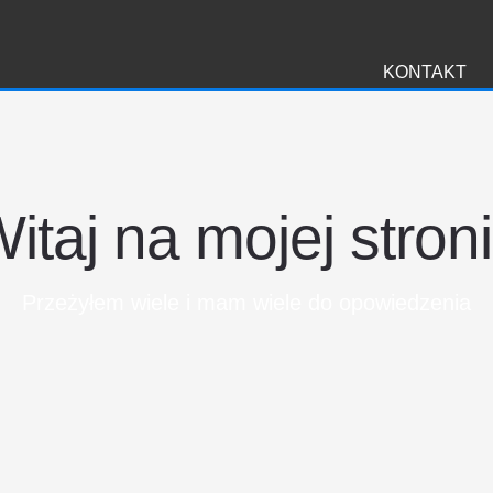
i
KONTAKT
itaj na mojej stron
Przeżyłem wiele i mam wiele do opowiedzenia