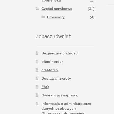
abonencka
(1)
Części serwisowe
(31)
Procesory
(4)
Zobacz również
Bezpieczne płatności
bitcoinorder
creatorCV
Dostawa i zwroty
FAQ
Gwarancja i naprawa
Informacja o administratorze
danych osobowych
Obowiązek informacyjny