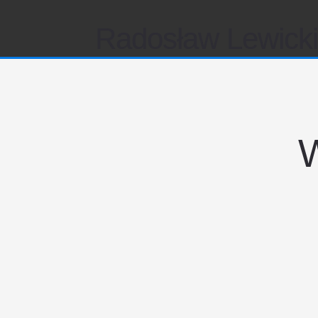
Radosław Lewick
W