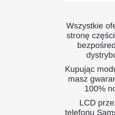
Wszystkie of
stronę częśc
bezpośred
dystryb
Kupując modu
masz gwaranc
100% no
LCD przez
telefonu Sam