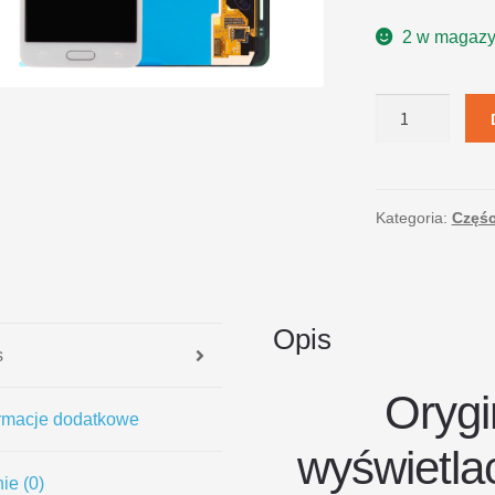
2 w magazy
ilość
LCD
Samsung
Galaxy
A3
Kategoria:
Częśc
A310
biały
Opis
s
Orygi
ormacje dodatkowe
wyświetl
ie (0)