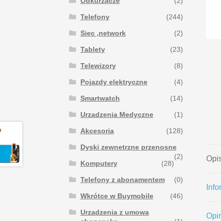
Odkurzacze
(2)
Telefony
(244)
Siec ,network
(2)
Tablety
(23)
Telewizory
(8)
Pojazdy elektryczne
(4)
Smartwatch
(14)
Urzadzenia Medyczne
(1)
Akcesoria
(128)
Dyski zewnetrzne przenosne
(2)
Opi
Komputery
(28)
Telefony z abonamentem
(0)
Inf
Wkrótce w Buymobile
(46)
Urzadzenia z umowa
Opin