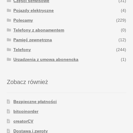
Części serwisowe
(31)
Pojazdy elektryczne
(4)
Polecamy
(229)
Telefony z abonamentem
(0)
Pamięć zewnętrzna
(12)
Telefony
(244)
Urzadzenia z umowa abonencka
(1)
Zobacz również
Bezpieczne płatności
bitcoinorder
creatorCV
Dostawa i zwroty