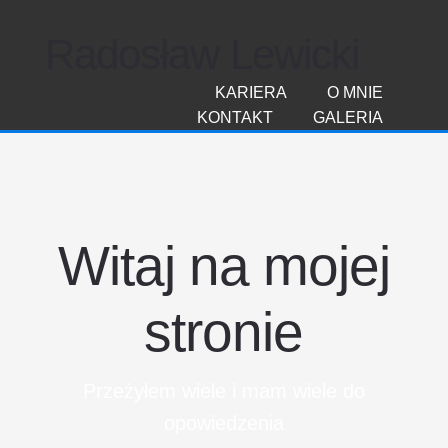
Radosław Lewicki
KARIERA
O MNIE
KONTAKT
GALERIA
Witaj na mojej
stronie
Przeżyłem wiele i mam wiele do
opowiedzenia