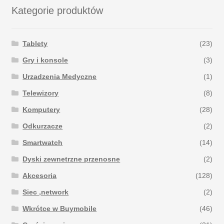
Kategorie produktów
Tablety
(23)
Gry i konsole
(3)
Urzadzenia Medyczne
(1)
Telewizory
(8)
Komputery
(28)
Odkurzacze
(2)
Smartwatch
(14)
Dyski zewnetrzne przenosne
(2)
Akcesoria
(128)
Siec ,network
(2)
Wkrótce w Buymobile
(46)