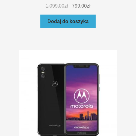
1,099.00
zł
799.00
zł
Dodaj do koszyka