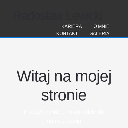
Radosław Lewicki
KARIERA
O MNIE
KONTAKT
GALERIA
Witaj na mojej
stronie
Przeżyłem wiele i mam wiele do
opowiedzenia