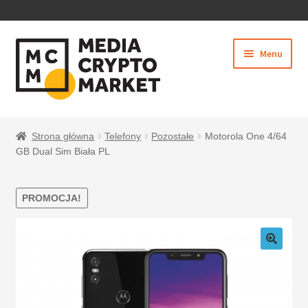
PRZEJDŹ
PRZEJDŹ
Menu
DO
DO
NAWIGACJI
TREŚCI
Rozwiń
SKLEP
menu
Strona główna
Telefony
Pozostałe
Motorola One 4/64
potom
GB Dual Sim Biała PL
PROMOCJA!
BEZPIECZNE PŁATNOŚCI
O NAS