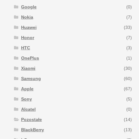
Google
(0)
Nokia
(7)
Huawei
(33)
Honor
(7)
HTC
(3)
OnePlus
(1)
Xiaomi
(30)
Samsung
(60)
Apple
(67)
Sony
(5)
Alcatel
(0)
Pozostałe
(14)
BlackBerry
(13)