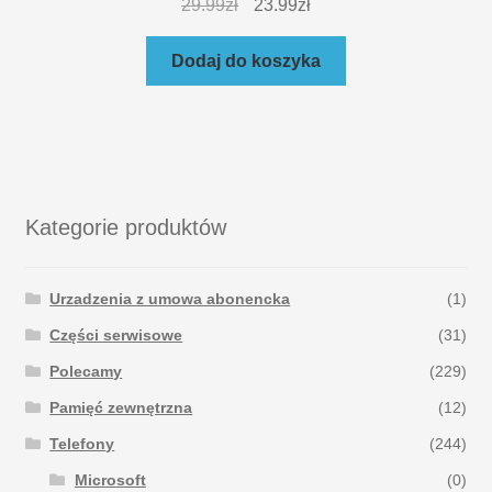
29.99
zł
23.99
zł
Dodaj do koszyka
Kategorie produktów
Urzadzenia z umowa abonencka
(1)
Części serwisowe
(31)
Polecamy
(229)
Pamięć zewnętrzna
(12)
Telefony
(244)
Microsoft
(0)