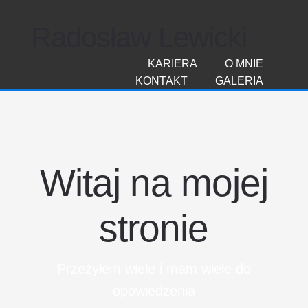
Radosław Lewicki
KARIERA
O MNIE
KONTAKT
GALERIA
Witaj na mojej
stronie
Przeżyłem wiele i mam wiele do
opowiedzenia