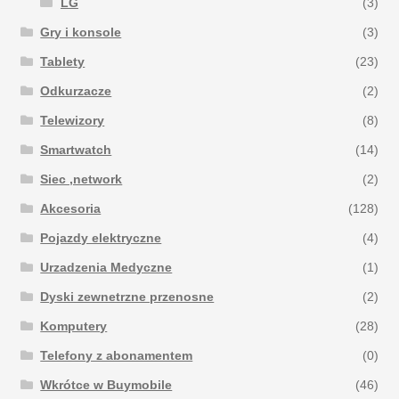
LG
(3)
Gry i konsole
(3)
Tablety
(23)
Odkurzacze
(2)
Telewizory
(8)
Smartwatch
(14)
Siec ,network
(2)
Akcesoria
(128)
Pojazdy elektryczne
(4)
Urzadzenia Medyczne
(1)
Dyski zewnetrzne przenosne
(2)
Komputery
(28)
Telefony z abonamentem
(0)
Wkrótce w Buymobile
(46)