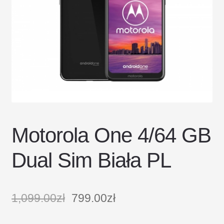
DOSTAWA I ZWROTY
POLITYKA PRYWATNOŚCI
REGULAMIN SKLEPU
Motorola One 4/64 GB
Dual Sim Biała PL
1,099.00
zł
799.00
zł