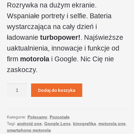
Rozrywka na dużym ekranie.
Wspaniałe portrety i selfie. Bateria
wystarczająca na cały dzień i
ładowanie
turbopower!
. Najświeższe
uaktualnienia, innowacje i funkcje od
firm
motorola
i Google. Nic Cię nie
zaskoczy.
ilość
Dodaj do koszyka
Motorola
One
4/64
GB
Kategorie:
Polecamy
,
Pozostałe
Tagi:
android one
,
Google Lens
,
kinografika
,
motorola one
,
Dual
smartphone motorola
Sim