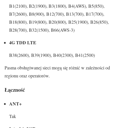
B1(2100), B2(1900), B3(1800), B4(AWS), B5(850),
B7(2600), B8(900), B12(700), B13(700), B17(700),
B18(800), B19(800), B20(800), B25(1900), B26(850),
B28(700), B32(1500), B66(AWS-3)
4G TDD LTE
B38(2600), B39(1900), B40(2300), B41(2500)
Pasma obsługiwanej sieci mogą się różnić w zależności od
regionu oraz operatorów.
Łączność
ANT+
Tak