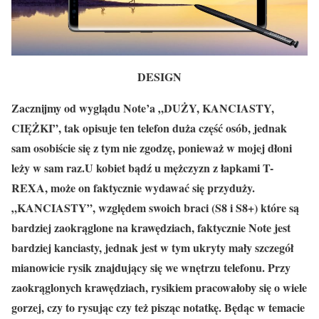
DESIGN
Zacznijmy od wyglądu Note’a „DUŻY, KANCIASTY,
CIĘŻKI”, tak opisuje ten telefon duża część osób, jednak
sam osobiście się z tym nie zgodzę, ponieważ w mojej dłoni
leży w sam raz.U kobiet bądź u mężczyzn z łapkami T-
REXA, może on faktycznie wydawać się przyduży.
„KANCIASTY”, względem swoich braci (S8 i S8+) które są
bardziej zaokrąglone na krawędziach, faktycznie Note jest
bardziej kanciasty, jednak jest w tym ukryty mały szczegół
mianowicie rysik znajdujący się we wnętrzu telefonu. Przy
zaokrąglonych krawędziach, rysikiem pracowałoby się o wiele
gorzej, czy to rysując czy też pisząc notatkę. Będąc w temacie