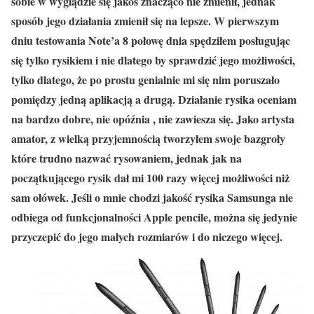
sobie w wyglądzie się jakoś znacząco nie zmienił, jednak
sposób jego działania zmienił się na lepsze. W pierwszym
dniu testowania Note’a 8 połowę dnia spędziłem posługując
się tylko rysikiem i nie dlatego by sprawdzić jego możliwości,
tylko dlatego, że po prostu genialnie mi się nim poruszało
pomiędzy jedną aplikacją a drugą. Działanie rysika oceniam
na bardzo dobre, nie opóźnia , nie zawiesza się. Jako artysta
amator, z wielką przyjemnością tworzyłem swoje bazgroły
które trudno nazwać rysowaniem, jednak jak na
początkującego rysik dał mi 100 razy więcej możliwości niż
sam ołówek. Jeśli o mnie chodzi jakość rysika Samsunga nie
odbiega od funkcjonalności Apple pencile, można się jedynie
przyczepić do jego małych rozmiarów i do niczego więcej.