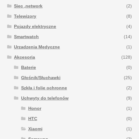
Siec ,network
(2)
Telewizory
(8)
Pojazdy elektryczne
(4)
Smartwatch
(14)
Urzadzenia Medyczne
(1)
Akcesoria
(128)
Baterie
(0)
Głośnik/Słuchawki
(25)
Szkła i folie ochronne
(2)
Uchwyty do telefonów
(9)
Honor
(1)
HTC
(0)
Xiaomi
(1)