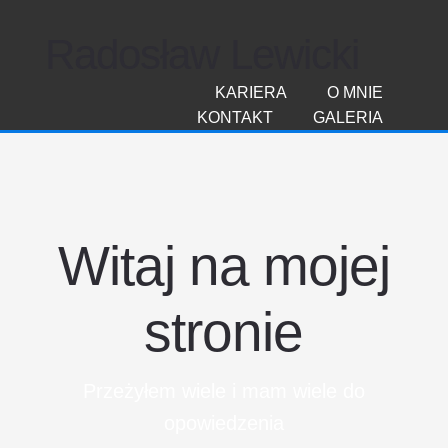
Radosław Lewicki
KARIERA
O MNIE
KONTAKT
GALERIA
Witaj na mojej
stronie
Przeżyłem wiele i mam wiele do
opowiedzenia