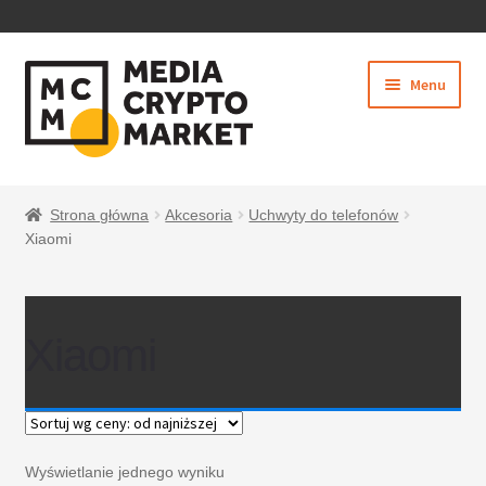
PRZEJDŹ
PRZEJDŹ
Menu
DO
DO
NAWIGACJI
TREŚCI
Rozwiń
SKLEP
menu
Strona główna
Akcesoria
Uchwyty do telefonów
potom
Xiaomi
Xiaomi
Wyświetlanie jednego wyniku
BEZPIECZNE PŁATNOŚCI
O NAS