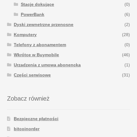
Stacje dokujące
(0)
PowerBank
(6)
Dyski zewnetrzne przenosne
(2)
Komputery
(28)
Telefony z abonamentem
(0)
Wkrótce w Buymobile
(46)
Urzadzenia z umowa abonencka
(1)
Części serwisowe
(31)
Zobacz również
Bezpieczne płatności
bitcoinorder