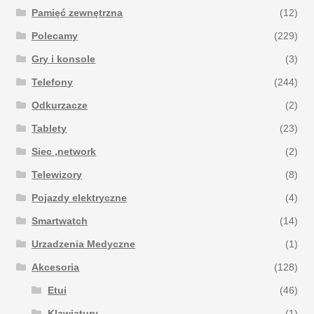
Pamięć zewnętrzna
(12)
Polecamy
(229)
Gry i konsole
(3)
Telefony
(244)
Odkurzacze
(2)
Tablety
(23)
Siec ,network
(2)
Telewizory
(8)
Pojazdy elektryczne
(4)
Smartwatch
(14)
Urzadzenia Medyczne
(1)
Akcesoria
(128)
Etui
(46)
Klawiatury
(1)