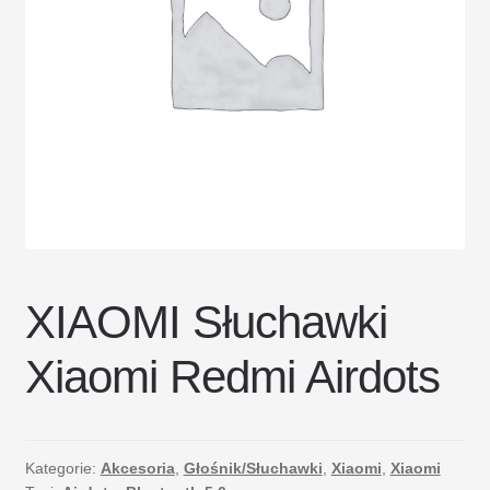
DOSTAWA I ZWROTY
POLITYKA PRYWATNOŚCI
REGULAMIN SKLEPU
XIAOMI Słuchawki
Xiaomi Redmi Airdots
Kategorie:
Akcesoria
,
Głośnik/Słuchawki
,
Xiaomi
,
Xiaomi