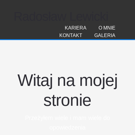
Radosław Lewicki
KARIERA
O MNIE
KONTAKT
GALERIA
Witaj na mojej
stronie
Przeżyłem wiele i mam wiele do
opowiedzenia