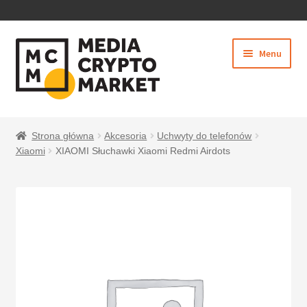
PRZEJDŹ
PRZEJDŹ
Menu
DO
DO
NAWIGACJI
TREŚCI
Rozwiń
SKLEP
menu
Strona główna
Akcesoria
Uchwyty do telefonów
potom
Xiaomi
XIAOMI Słuchawki Xiaomi Redmi Airdots
BEZPIECZNE PŁATNOŚCI
O NAS