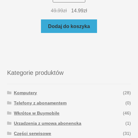
49.99
zł
14.99
zł
Dodaj do koszyka
Kategorie produktów
Komputery
(28)
Telefony z abonamentem
(0)
Wkrótce w Buymobile
(46)
Urzadzenia z umowa abonencka
(1)
Części serwisowe
(31)