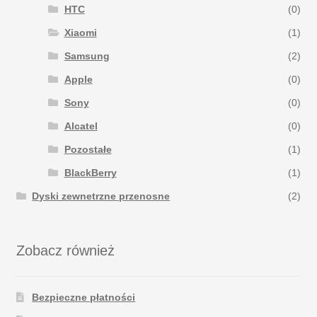
HTC
(0)
Xiaomi
(1)
Samsung
(2)
Apple
(0)
Sony
(0)
Alcatel
(0)
Pozostałe
(1)
BlackBerry
(1)
Dyski zewnetrzne przenosne
(2)
Zobacz również
Bezpieczne płatności